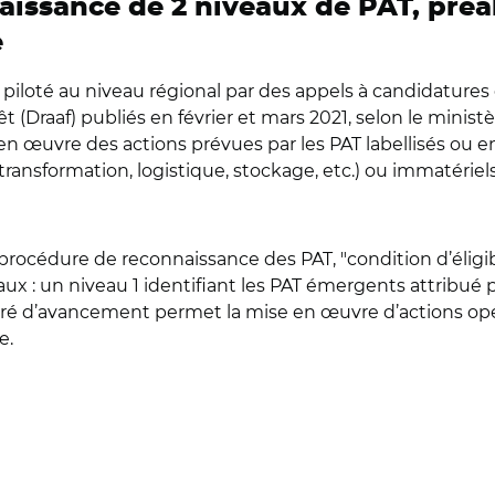
ssance de 2 niveaux de PAT, préalab
e
t piloté au niveau régional par des appels à candidatures
rêt (Draaf) publiés en février et mars 2021, selon le minist
 en œuvre des actions prévues par les PAT labellisés ou en
transformation, logistique, stockage, etc.) ou immatérie
procédure de reconnaissance des PAT, "condition d’éligib
ux : un niveau 1 identifiant les PAT émergents attribué
gré d’avancement permet la mise en œuvre d’actions opér
e.