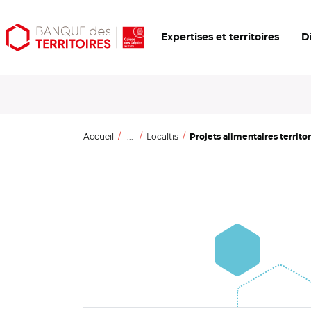
Aller
Aller
Ouvrir
Expertises et territoires
D
au
au
les
contenu
menu
outils
principal
principal
d'accessibilité
Accueil
...
Localtis
Projets alimentaires territor