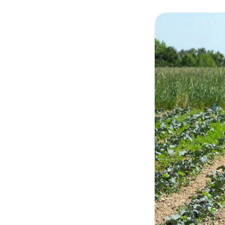
© Pascal Xicluna/ag