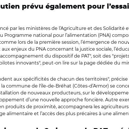
outien prévu également pour l’essa
ancé par les ministères de l’Agriculture et des Solidarité
s du Programme national pour l’alimentation (PNA) comp
nir, comme lors de la première session, l’émergence de no
x enjeux du PNA concernant la justice sociale, l’éducatio
 l’accompagnement du dispositif de PAT", soit des "projet
lotes innovants", peut-on lire sur la page dédiée du min
ondent aux spécificités de chacun des territoires", pré
 de la commune de l'île-de-Bréhat (Côtes-d’Armor) se co
’installation de nouveaux producteurs, sur le développemen
loppement d’une nouvelle approche foncière. Autre exemp
r en produits de proximité, accompagnera les agriculteurs
age alimentaire et l’accès des plus précaires à une alimen