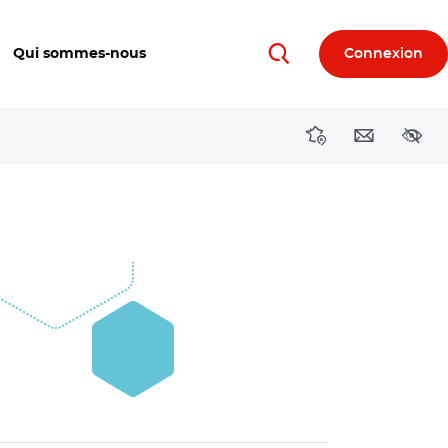
Qui sommes-nous
Connexion
Rechercher
Directions région
Contact
Acces