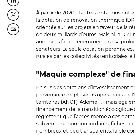
Partager cette page sur Linkedin
À partir de 2020, d’autres dotations ont 
Partager cette page sur Twitter
la dotation de rénovation thermique (DRT)
orientée sur les projets en faveur de la 
Partager cette page sur Courriel
de deux milliards d’euros. Mais ni la DRT 
annonces faites récemment sur sa prolonga
sénateurs. La seule dotation pérenne est 
rurales par les collectivités territoriales, 
"Maquis complexe" de fi
En sus des dotations d’investissement en 
provenance de plusieurs opérateurs de l’
territoires (ANCT), Ademe … - mais égal
financement de la transition écologique a
regrettent que l’accès même à ces dotat
subventions non concordants, fiches techni
nombreux et peu transparents, faible cons