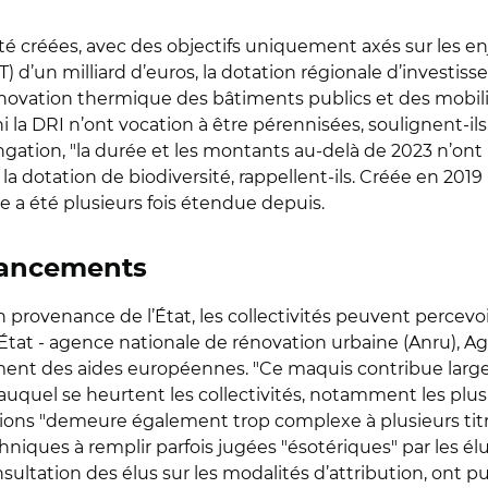
été créées, avec des objectifs uniquement axés sur les e
 d’un milliard d’euros, la dotation régionale d’investiss
rénovation thermique des bâtiments publics et des mobilit
ni la DRI n’ont vocation à être pérennisées, soulignent-il
tion, "la durée et les montants au-delà de 2023 n’ont pa
la dotation de biodiversité, rappellent-ils. Créée en 201
elle a été plusieurs fois étendue depuis.
nancements
provenance de l’État, les collectivités peuvent percevoi
État - agence nationale de rénovation urbaine (Anru), A
ement des aides européennes. "Ce maquis contribue lar
uquel se heurtent les collectivités, notamment les plus 
ions "demeure également trop complexe à plusieurs tit
ques à remplir parfois jugées "ésotériques" par les élus l
ultation des élus sur les modalités d’attribution, ont p