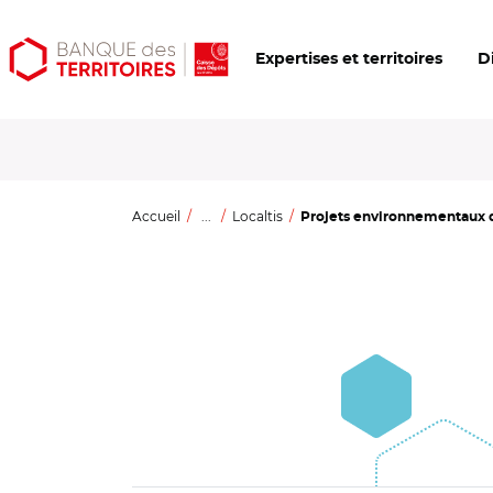
Aller
Aller
Ouvrir
Expertises et territoires
D
au
au
les
contenu
menu
outils
principal
principal
d'accessibilité
Accueil
...
Localtis
Projets environnementaux de