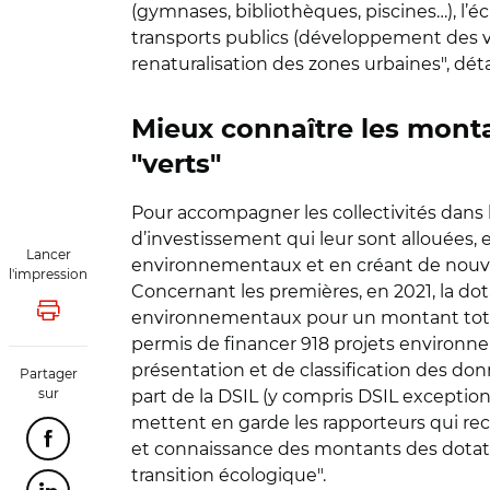
(gymnases, bibliothèques, piscines…), l’é
transports publics (développement des vo
renaturalisation des zones urbaines", déta
Mieux connaître les monta
"verts"
Pour accompagner les collectivités dans 
d’investissement qui leur sont allouées,
Lancer
environnementaux et en créant de nouvel
l'impression
Concernant les premières, en 2021, la dot
environnementaux pour un montant total d
Lancer l'impression
permis de financer 918 projets environne
présentation et de classification des donn
Partager
sur
part de la DSIL (y compris DSIL excepti
mettent en garde les rapporteurs qui 
Partager cette page sur Facebook
et connaissance des montants des dotatio
transition écologique"
.