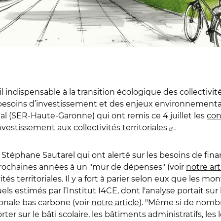
l indispensable à la transition écologique des collectivit
esoins d’investissement et des enjeux environnementau
 (SER-Haute-Garonne) qui ont remis ce 4 juillet les
con
vestissement aux collectivités territoriales
.
téphane Sautarel qui ont alerté sur les besoins de fina
prochaines années à un "mur de dépenses" (voir
notre art
és territoriales. Il y a fort à parier selon eux
que les mont
els estimés par l’Institut I4CE, dont l'analyse portait s
tionale bas carbone (voir
notre article
)
. "
Même si de nombre
ter sur le bâti scolaire, les bâtiments administratifs, les