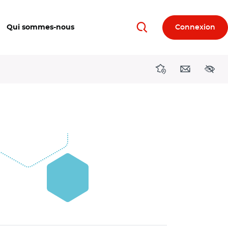
Qui sommes-nous
Connexion
Rechercher
Directions région
Contact
Acces