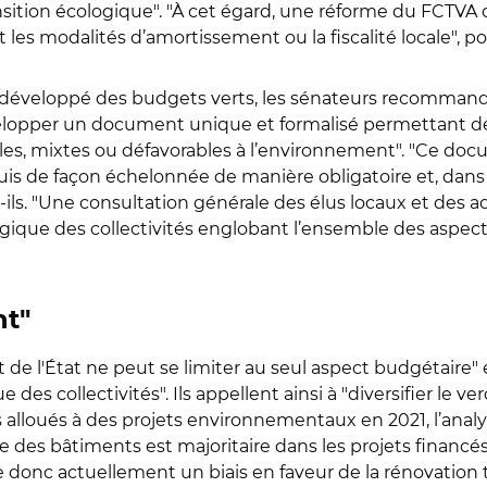
ansition écologique". "À cet égard, une réforme du FCTVA
s modalités d’amortissement ou la fiscalité locale", pou
jà développé des budgets verts, les sénateurs recomman
velopper un document unique et formalisé permettant de
les, mixtes ou défavorables à l’environnement". "Ce docu
s puis de façon échelonnée de manière obligatoire et, d
s. "Une consultation générale des élus locaux et des ad
ogique des collectivités englobant l’ensemble des aspect
nt"
de l'
É
tat ne peut se limiter au seul aspect budgétaire" 
e des collectivités". Ils appellent ainsi à "diversifier le
s alloués à des projets environnementaux en 2021, l’analy
es bâtiments est majoritaire dans les projets financés, 
e donc actuellement un biais en faveur de la rénovation 