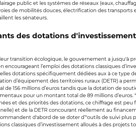
clairage public et les systèmes de réseaux (eaux, chauffa
ies de mobilités douces, électrification des transport
illent les sénateurs.
nts des dotations d'investissement 
leur transition écologique, le gouvernement a jusqu'à pr
 en encourageant l’emploi des dotations classiques d’inv
les dotations spécifiquement dédiées aux à ce type de p
ation d’équipement des territoires ruraux (DETR) a permi
e 156 millions d’euros tandis que la dotation de soutien
mentaux pour un montant total de 89 millions d’euros. "
ées et des priorités des dotations, ce chiffrage est peu fi
onnelle) et de la DETR concourant réellement au finance
recommandent d'abord de
se doter d’"outils de suivi plu
ns classiques d’investissement alloués à des projets to