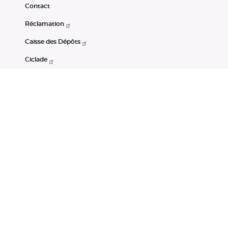
Contact
Réclamation
Caisse des Dépôts
Ciclade
CDC-Net
Consignations
Portail Open Data CDC
Restez connectés
LinkedIn
Youtube
Instagram
RSS
Mentions légales
CGU
Données personnelles