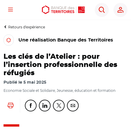
Menu
Aller
Aller
Ouvrir
Rechercher
au
au
les
contenu
menu
outils
Retours d'expérience
principal
principal
d'accessibilité
Une réalisation Banque des Territoires
Les clés de l’Atelier : pour
l’insertion professionnelle des
réfugiés
Publié le
5 mai 2025
Economie Sociale et Solidaire, Jeunesse, éducation et formation
Lancer l'impression
Partager cette page sur Facebook
Partager cette page sur Linkedin
Partager cette page sur Twitter
Partager cette page sur Co