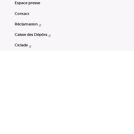
Espace presse
Contact
Réclamation
Caisse des Dépôts
Ciclade
CDC-Net
Consignations
Portail Open Data CDC
Restez connectés
LinkedIn
Youtube
Instagram
RSS