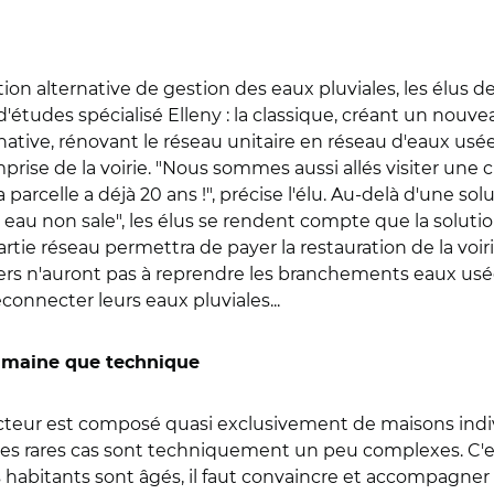
ution alternative de gestion des eaux pluviales, les élu
d'études spécialisé Elleny : la classique, créant un nouve
ernative, rénovant le réseau unitaire en réseau d'eaux us
'emprise de la voirie. "Nous sommes aussi allés visiter une
a parcelle a déjà 20 ans !", précise l'élu. Au-delà d'une s
e eau non sale", les élus se rendent compte que la soluti
artie réseau permettra de payer la restauration de la voiri
ers n'auront pas à reprendre les branchements eaux usées
onnecter leurs eaux pluviales...
umaine que technique
e secteur est composé quasi exclusivement de maisons indiv
s rares cas sont techniquement un peu complexes. C'est
des habitants sont âgés, il faut convaincre et accompagn