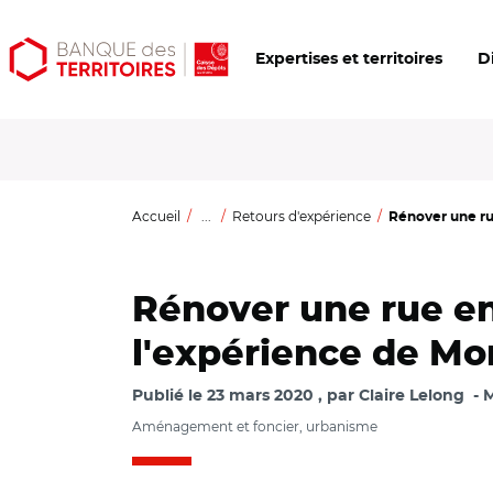
Aller
Aller
Ouvrir
Expertises et territoires
D
au
au
les
contenu
menu
outils
principal
principal
d'accessibilité
Accueil
...
Retours d'expérience
Rénover une rue
Rénover une rue en
l'expérience de Mo
Publié le
23 mars 2020
par
Claire Lelong
M
Aménagement et foncier, urbanisme