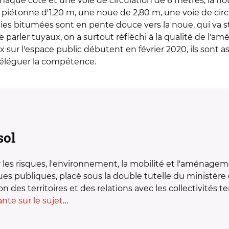
chaque côté et une voie de circulation de 6 mètres, la 
iétonne d'1,20 m, une noue de 2,80 m, une voie de cir
es bitumées sont en pente douce vers la noue, qui va stoc
 parler tuyaux, on a surtout réfléchi à la qualité de l'a
vaux sur l'espace public débutent en février 2020, ils so
éléguer la compétence.
sol
r les risques, l'environnement, la mobilité et l'aménag
ques publiques, placé sous la double tutelle du ministère 
 des territoires et des relations avec les collectivités ter
ante sur le sujet
…