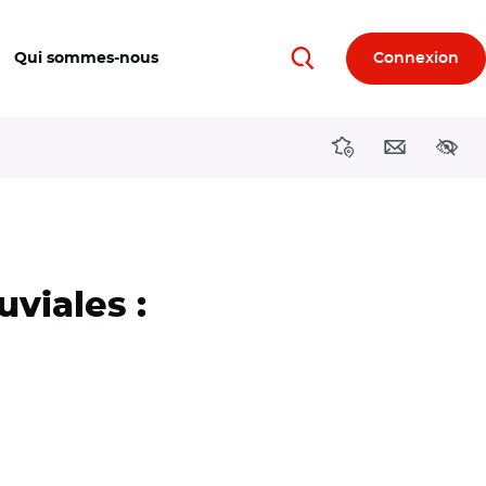
Qui sommes-nous
Connexion
Rechercher
Directions région
Contact
Acces
viales :