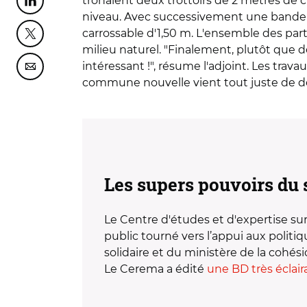
trônaient deux trottoirs de 2 mètres de 
Partager cette page sur Linkedin
niveau. Avec successivement une bande p
carrossable d'1,50 m. L'ensemble des parti
Partager cette page sur Twitter
milieu naturel. "Finalement, plutôt que de
intéressant !", résume l'adjoint. Les tra
Partager cette page sur Courriel
commune nouvelle vient tout juste de d
Les supers pouvoirs du 
Le Centre d'études et d'expertise su
public tourné vers l’appui aux politi
solidaire et du ministère de la cohésion
Le Cerema a édité
une BD très éclair