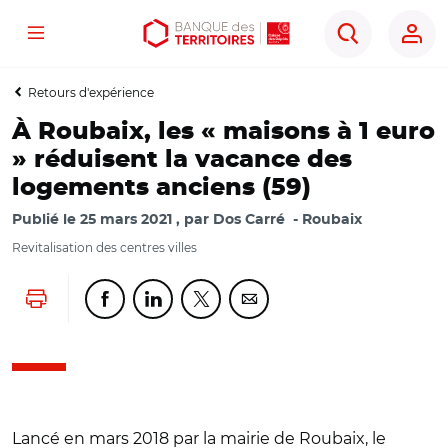
Menu
Aller
Aller
Ouvrir
Rechercher
au
au
les
contenu
menu
outils
Retours d'expérience
principal
principal
d'accessibilité
À Roubaix, les « maisons à 1 euro
» réduisent la vacance des
logements anciens (59)
Publié le
25 mars 2021
par
Dos Carré
Roubaix
Revitalisation des centres villes
Lancer l'impression
Partager cette page sur Facebook
Partager cette page sur Linkedin
Partager cette page sur Twitter
Partager cette page sur Co
Lancé en mars 2018 par la mairie de Roubaix, le