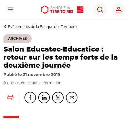
Menu
Aller
Aller
Ouvrir
Rechercher
au
au
les
contenu
menu
outils
Evénements de la Banque des Territoires
principal
principal
d'accessibilité
ARCHIVES
Salon Educatec-Educatice :
retour sur les temps forts de la
deuxième journée
Publié le
21 novembre 2019
Jeunesse, éducation et formation
Lancer l'impression
Partager cette page sur Facebook
Partager cette page sur Linkedin
Partager cette page sur Twitter
Partager cette page sur Co