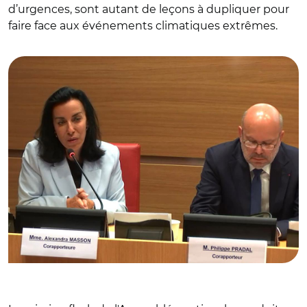
d’urgences, sont autant de leçons à dupliquer pour
faire face aux événements climatiques extrêmes.
© Capture vidéo Assemblée nationale/ Alexandra Masson
et Philippe Pradal