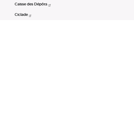
Caisse des Dépôts
Ciclade
CDC-Net
Consignations
Portail Open Data CDC
Restez connectés
LinkedIn
Youtube
Instagram
RSS
Mentions légales
CGU
Données personnelles
Accessibilité : non conforme
DSP2
Instruments financiers
Gestion des cookies
© Banque des Territoires 2026. Tous droits réservés.