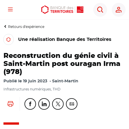
Menu
Aller
Aller
Ouvrir
Rechercher
au
au
les
contenu
menu
outils
Retours d'expérience
principal
principal
d'accessibilité
Une réalisation Banque des Territoires
Reconstruction du génie civil à
Saint-Martin post ouragan Irma
(978)
Publié le
19 juin 2023
Saint-Martin
Infrastructures numériques, THD
Lancer l'impression
Partager cette page sur Facebook
Partager cette page sur Linkedin
Partager cette page sur Twitter
Partager cette page sur Co