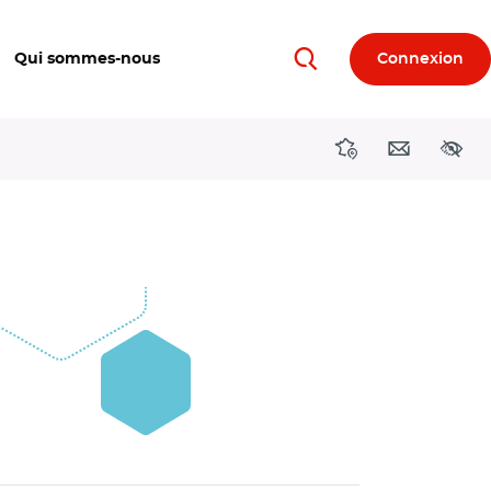
Qui sommes-nous
Connexion
Rechercher
Directions région
Contact
Acces