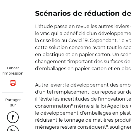
Scénarios de réduction d
L'étude passe en revue
les autres levier
le vrac qui a bénéficié d'un développem
la crise liée au Covid 19. Cependant, "le 
cette solution concerne avant tout le s
en plastique et en papier carton. Un scén
changement "important des surfaces de 
Lancer
d’emballages en papier-carton et en plas
l'impression
Autre levier : le développement des emb
Lancer l'impression
d’un tel remplacement, qui repose sur des 
il "évite les incertitudes de l’innovat
Partager
sur
consommation" même si la loi Agec fixe u
le développement d’emballages en plasti
Partager cette page sur Facebook
réduisant le tonnage de matières produi
ménagers restera conséquent", soulignent