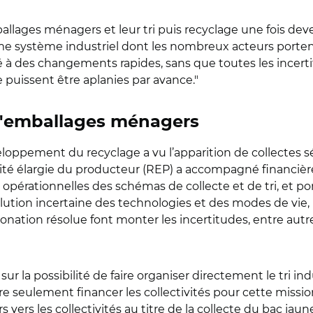
allages ménagers et leur tri puis recyclage une fois deven
e système industriel dont les nombreux acteurs porten
 à des changements rapides, sans que toutes les incertit
 puissent être aplanies par avance."
P d'emballages ménagers
eloppement du recyclage a vu l’apparition de collectes s
bilité élargie du producteur (REP) a accompagné financièr
pérationnelles des schémas de collecte et de tri, et por
volution incertaine des technologies et des modes de vie
onation résolue font monter les incertitudes, entre autr
sur la possibilité de faire organiser directement le tri ind
ire seulement financer les collectivités pour cette mis
 vers les collectivités au titre de la collecte du bac jau