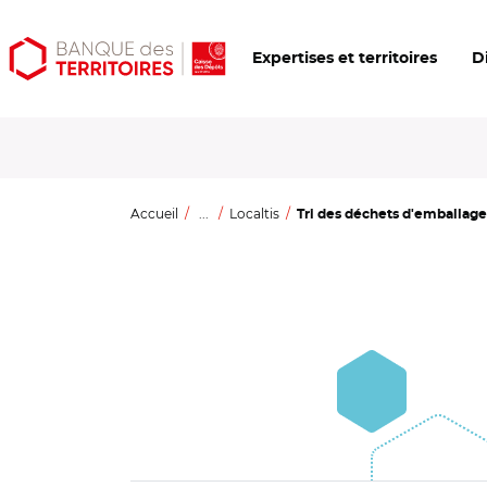
Aller
Aller
Ouvrir
Expertises et territoires
D
au
au
les
contenu
menu
outils
principal
principal
d'accessibilité
Accueil
...
Localtis
Tri des déchets d'emballage