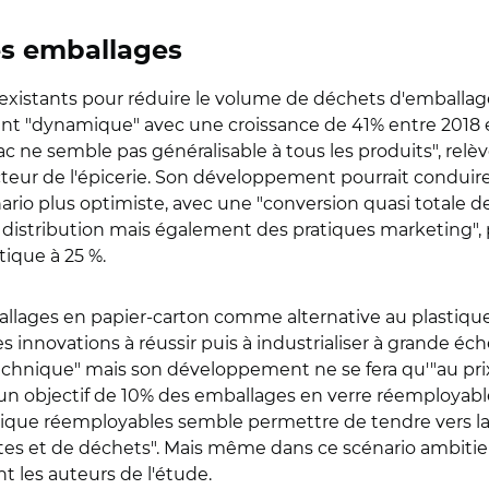
es emballages
s existants pour réduire le volume de déchets d'emballa
ent "dynamique" avec une croissance de 41% entre 2018
vrac ne semble pas généralisable à tous les produits", rel
ecteur de l'épicerie. Son développement pourrait condui
ario plus optimiste, avec une "conversion quasi totale de
distribution mais également des pratiques marketing", 
tique à 25 %.
allages en papier-carton comme alternative au plastiqu
innovations à réussir puis à industrialiser à grande éche
ion technique" mais son développement ne se fera qu'"au
n objectif de 10% des emballages en verre réemployable d
que réemployables semble permettre de tendre vers la 
tes et de déchets". Mais même dans ce scénario ambitie
 les auteurs de l'étude.