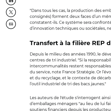
Partager cette page sur Linkedin
"Dans tous les cas, la production des emb
Partager cette page sur Twitter
consignés) forment deux faces d’un mêm
constatent-ils. Ce système sera confronté
Partager cette page sur Courriel
d’innovation techniques ou sociétales, ne
Transfert à la filière RE
Depuis le milieu des années 1990, le dév
centres de tri industriel. "Si la responsa
intercommunalités restent responsables o
du service, note France Stratégie. Or l’é
et du recyclage, et le contexte de décarb
l’outil industriel de tri des bacs jaunes."
Les auteurs de l'étude s'interrogent ainsi 
d’emballages ménagers "au lieu de lui fa
soutiens financiers depuis les producteurs