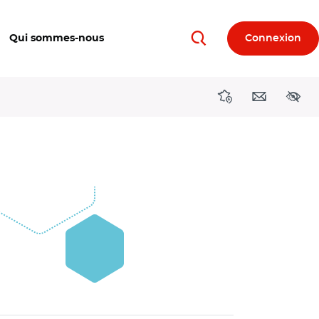
Qui sommes-nous
Connexion
Rechercher
Directions région
Contact
Acces