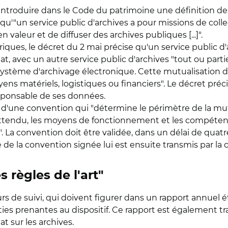
oduire dans le Code du patrimoine une définition des s
 qu'"un service public d'archives a pour missions de colle
aleur et de diffuser des archives publiques [...]".
riques, le décret du 2 mai précise qu'un service public d
tat, avec un autre service public d'archives "tout ou par
système d'archivage électronique. Cette mutualisation 
ens matériels, logistiques ou financiers". Le décret pré
sponsable de ses données.
 d'une convention qui "détermine le périmètre de la mutu
ce attendu, les moyens de fonctionnement et les compéte
 La convention doit être validée, dans un délai de quatre
de la convention signée lui est ensuite transmis par la
 règles de l'art"
s de suivi, qui doivent figurer dans un rapport annuel ét
rties prenantes au dispositif. Ce rapport est également 
at sur les archives.