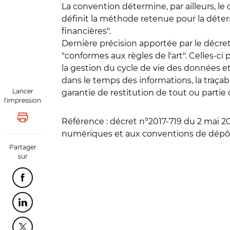
La convention détermine, par ailleurs, le
définit la méthode retenue pour la déter
financières".
Dernière précision apportée par le décre
"conformes aux règles de l'art". Celles-ci
la gestion du cycle de vie des données et
dans le temps des informations, la traçab
Lancer
garantie de restitution de tout ou partie
l'impression
Référence :
décret n°2017-719 du 2 mai 20
Lancer l'impression
numériques et aux conventions de dépôt 
Partager
sur
Partager cette page sur Facebook
Partager cette page sur Linkedin
Partager cette page sur Twitter