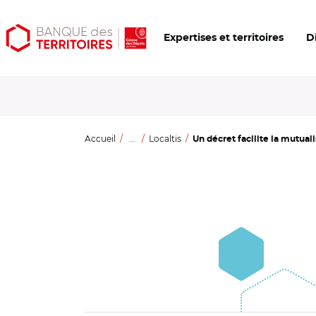
Aller
Aller
Ouvrir
Expertises et territoires
D
au
au
les
contenu
menu
outils
principal
principal
d'accessibilité
Accueil
...
Localtis
Un décret facilite la mutuali