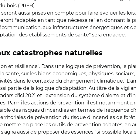
du bois (PRFB).
 seront aussi prises en compte pour faire évoluer les lo
eront "adaptés en tant que nécessaire" en donnant la pri
lécommunication, aux infrastructures énergétiques et de
adaptation des établissements de santé" sera engagée.
aux catastrophes naturelles
 et résilience". Dans une logique de prévention, le plan 
t la santé, sur les biens économiques, physiques, sociau
tivités dans le contexte du changement climatique." L'a
ssi partie de la logique d'adaptation. Au titre de la vigi
ars d'ici 2021 et l'extension du système d'alerte et d'
illes. Parmi les actions de prévention, il est notamment 
visible des risques d’incendies en termes de fréquence d
territoriales de prévention du risque d'incendies de forêt
e mettre en place les outils de prévention adaptés, en 
l s'agira aussi de proposer des essences "si possible loca