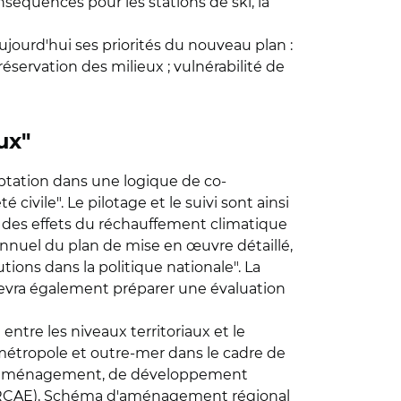
nséquences pour les stations de ski, la
ujourd'hui ses priorités du nouveau plan :
éservation des milieux ; vulnérabilité de
ux"
aptation dans une logique de co-
civile". Le pilotage et le suivi sont ainsi
l des effets du réchauffement climatique
i annuel du plan de mise en œuvre détaillé,
utions dans la politique nationale". La
devra également préparer une évaluation
entre les niveaux territoriaux et le
métropole et outre-mer dans le cadre de
al d'aménagement, de développement
ie (SRCAE), Schéma d'aménagement régional