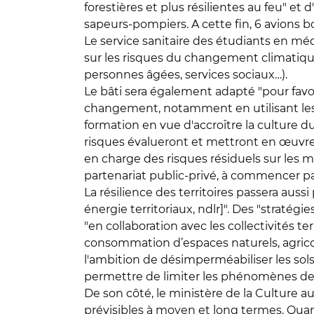
forestières et plus résilientes au feu" e
sapeurs-pompiers. A cette fin, 6 avions b
Le service sanitaire des étudiants en méd
sur les risques du changement climatique 
personnes âgées, services sociaux…).
Le bâti sera également adapté "pour favor
changement, notamment en utilisant les l
formation en vue d'accroître la culture du
risques évalueront et mettront en œuvre
en charge des risques résiduels sur les 
partenariat public-privé, à commencer par
La résilience des territoires passera au
énergie territoriaux, ndlr]". Des "stratég
"en collaboration avec les collectivités te
consommation d’espaces naturels, agricoles
l'ambition de désimperméabiliser les sol
permettre de limiter les phénomènes de ru
De son côté, le ministère de la Culture a
prévisibles à moyen et long termes. Quan