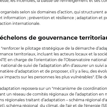
esse, les incendies, la baisse de l'enneigement et ses co
 organisés selon six domaines d’action, qui structurent a
 information ; prévention et résilience ; adaptation et pr
action internationale.
 échelons de gouvernance territoria
de "renforcer le pilotage stratégique de la démarche d’ad
ce territoriaux, incluant les acteurs locaux et la société 
NTE en charge de l’orientation de l’Observatoire nationa
é national de suivi de l’adaptation afin d’assurer un suiv
tière d’adaptation et de proposer, s’il y a lieu, des évol
 impacts sur les personnes les plus vulnérables". Elle 
e d'adaptation reposera sur un "mécanisme de coordination 
ant un réseau de comités régionaux de l’adaptation en 
ations régionales traitant d’adaptation – schéma région
ddet), schéma régional du climat, de l'air et de l'énerg