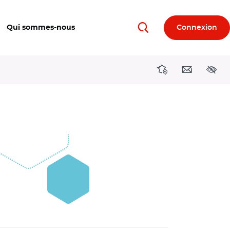
Qui sommes-nous
Connexion
Rechercher
Directions région
Contact
Acces