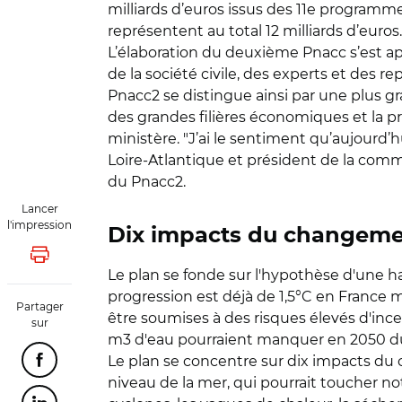
milliards d’euros issus des 11e programme
représentent au total 12 milliards d’euros.
L’élaboration du deuxième Pnacc s’est a
de la société civile, des experts et des re
Pnacc2 se distingue ainsi par une plus gra
des grandes filières économiques et la pr
ministère. "J’ai le sentiment qu’aujourd’h
Loire-Atlantique et président de la commi
du Pnacc2.
Lancer
l'impression
Dix impacts du changeme
Lancer l'impression
Le plan se fonde sur l'hypothèse d'une h
progression est déjà de 1,5°C en France m
Partager
être soumises à des risques élevés d'ince
sur
m3 d'eau pourraient manquer en 2050 du f
Le plan se concentre sur dix impacts du 
Partager cette page sur Facebook
niveau de la mer, qui pourrait toucher not