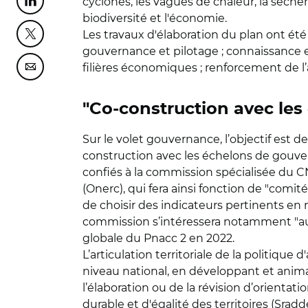
cyclones, les vagues de chaleur, la sécher
Partager cette page sur Linkedin
biodiversité et l'économie.
Les travaux d'élaboration du plan ont été
Partager cette page sur Twitter
gouvernance et pilotage ; connaissance et
filières économiques ; renforcement de l’
Partager cette page sur Courriel
"Co-construction avec les
Sur le volet gouvernance, l’objectif est 
construction avec les échelons de gouvernan
confiés à la commission spécialisée du C
(Onerc), qui fera ainsi fonction de "comit
de choisir des indicateurs pertinents en ma
commission s’intéressera notamment "aux
globale du Pnacc 2 en 2022.
L’articulation territoriale de la politiqu
niveau national, en développant et anim
l’élaboration ou de la révision d’orient
durable et d'égalité des territoires (Sra