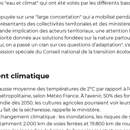
s "eau et climat" qui ont été votés par les différents bas
ppuyée sur une "large concertation" qui a mobilisé pen
présentants des collectivités territoriales et des ministèr
nde implication des acteurs territoriaux, une attention f
iorité donnée aux solutions fondées sur la nature partout
ui, on a passé un cran sur ces questions d’adaptation", s
ssion spéciale du Conseil national de la transition écol
nt climatique
ausse moyenne des températures de 2°C par rapport à l'è
étropolitaine, selon Météo France. À l'avenir, 50% des f
ndie dès 2050, les cultures agricoles pourraient voir leu
ait de la sécheresse, rappelle le ministère.
changement climatique : les inondations, les risques de
amment 2.000 km de voies ferrées et 19.800 km de routes d