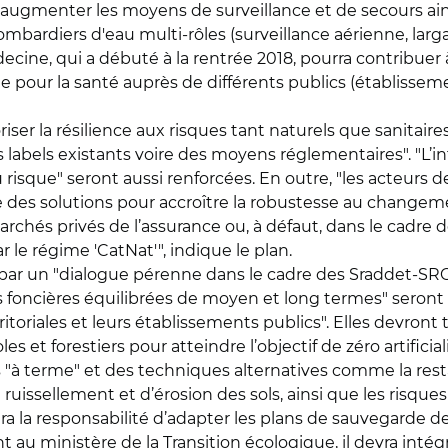
t d'augmenter les moyens de surveillance et de secours a
ombardiers d'eau multi-rôles (surveillance aérienne, larg
ecine, qui a débuté à la rentrée 2018, pourra contribuer
pour la santé auprès de différents publics (établissemen
iser la résilience aux risques tant naturels que sanitai
abels existants voire des moyens réglementaires". "L’inf
 risque" seront aussi renforcées. En outre, "les acteurs d
 des solutions pour accroître la robustesse au change
marchés privés de l’assurance ou, à défaut, dans le cadr
 le régime 'CatNat'", indique le plan.
ssi par un "dialogue pérenne dans le cadre des Sraddet-S
ies foncières équilibrées de moyen et long termes" seront a
rritoriales et leurs établissements publics". Elles devront
 et forestiers pour atteindre l’objectif de zéro artificial
s "à terme" et des techniques alternatives comme la res
issellement et d’érosion des sols, ainsi que les risques
ura la responsabilité d’adapter les plans de sauvegarde d
t au ministère de la Transition écologique, il devra int