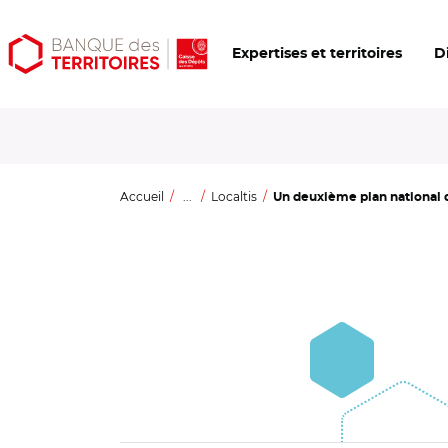
Aller
Aller
Ouvrir
Expertises et territoires
D
au
au
les
contenu
menu
outils
principal
principal
d'accessibilité
Accueil
...
Localtis
Un deuxième plan national d