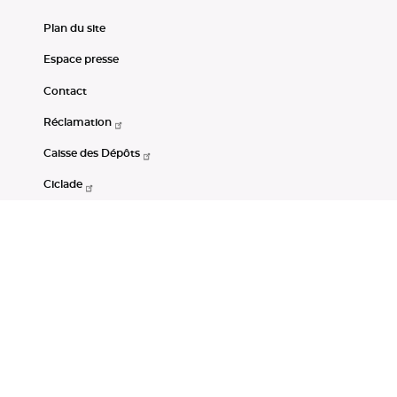
Plan du site
Espace presse
Contact
Réclamation
Caisse des Dépôts
Ciclade
CDC-Net
Consignations
Portail Open Data CDC
Restez connectés
LinkedIn
Youtube
Instagram
RSS