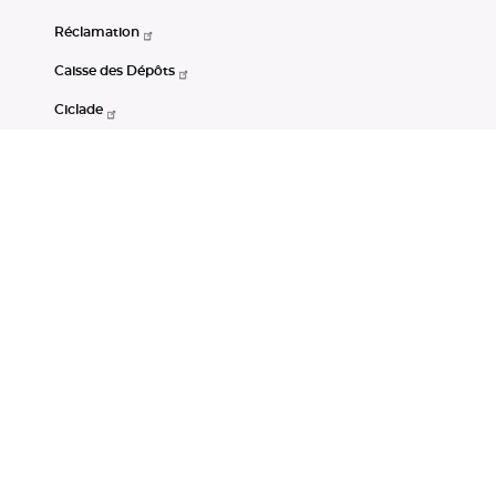
Réclamation
Caisse des Dépôts
Ciclade
CDC-Net
Consignations
Portail Open Data CDC
Restez connectés
LinkedIn
Youtube
Instagram
RSS
Mentions légales
CGU
Données personnelles
Accessibilité : non conforme
DSP2