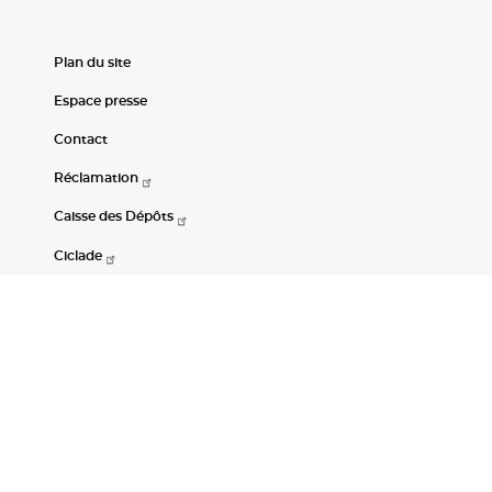
Plan du site
Espace presse
Contact
Réclamation
Caisse des Dépôts
Ciclade
CDC-Net
Consignations
Portail Open Data CDC
Restez connectés