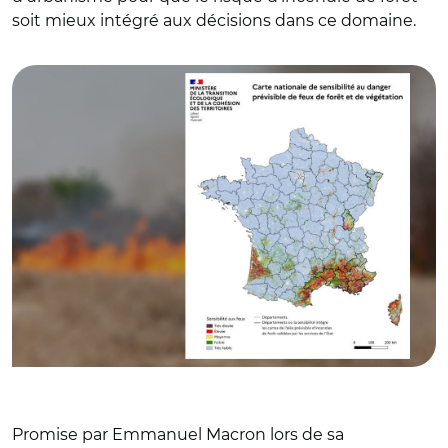
soit mieux intégré aux décisions dans ce domaine.
© Direction générale de la prévention des risques.
Modélisation: Kayros
Promise par Emmanuel Macron lors de sa