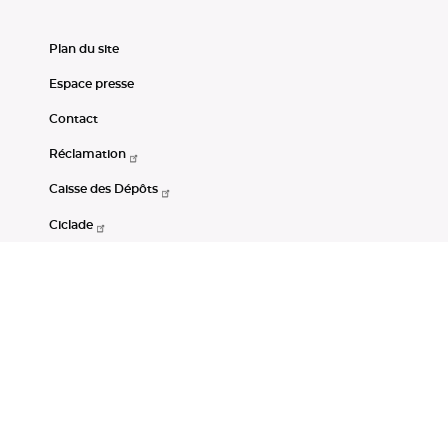
Plan du site
Espace presse
Contact
Réclamation
Caisse des Dépôts
Ciclade
CDC-Net
Consignations
Portail Open Data CDC
Restez connectés
LinkedIn
Youtube
Instagram
RSS