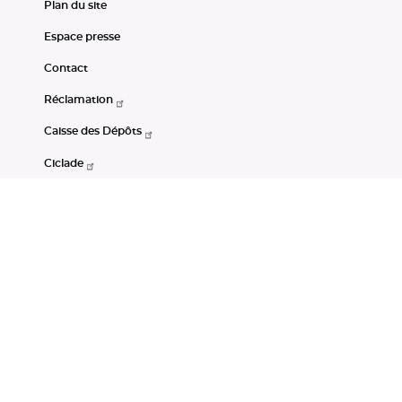
Plan du site
Espace presse
Contact
Réclamation
Caisse des Dépôts
Ciclade
CDC-Net
Consignations
Portail Open Data CDC
Restez connectés
LinkedIn
Youtube
Instagram
RSS