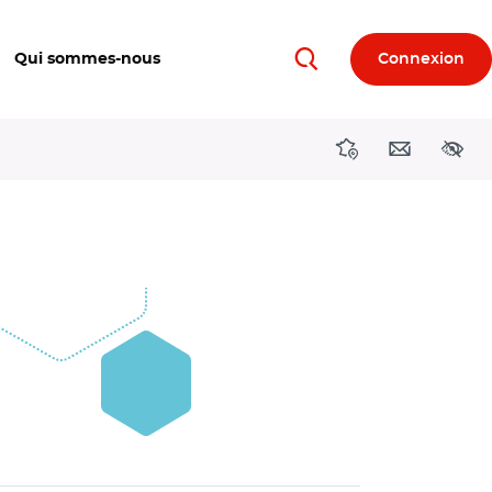
Qui sommes-nous
Connexion
Rechercher
Directions région
Contact
Acces