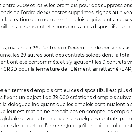
ées entre 2009 et 2019, les premiers pour des suppression
conds de l’ordre de 50 postes supprimés, signés au nive
iser la création d'un nombre d'emplois équivalent à ceux
llions d’euros ont été consacrés à ces dispositifs sur la
os, mais pour 26 d’entre eux l’exécution de certaines act
me, les 29 autres sont des contrats soldés dont la total
nt ont été consommés, et s’y ajoutent les 9 contrats viv
ier CRSD pour la fermeture de l’Elément air rattaché (E
n termes d’emplois ont eu ces dispositifs, il est plus dif
s fixent un objectif de 39.000 créations d’emplois subven
é la déléguée indiquant que les emplois continuaient à s
 que leur estimation ne prenait pas en compte les emplois
lobale devrait être menée sur quelques contrats parmi 
près le départ de l’armée. Quoi qu'il en soit, le solde en