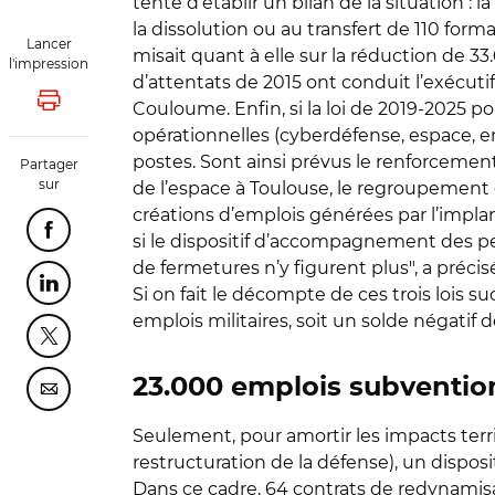
tenté d’établir un bilan de la situation 
la dissolution ou au transfert de 110 form
Lancer
misait quant à elle sur la réduction de 3
l'impression
d’attentats de 2015 ont conduit l’exécutif
Couloume. Enfin, si la loi de 2019-2025 pou
Lancer l'impression
opérationnelles (cyberdéfense, espace, 
postes. Sont ainsi prévus le renforcem
Partager
sur
de l’espace à Toulouse, le regroupement 
créations d’emplois générées par l’implan
Partager cette page sur Facebook
si le dispositif d’accompagnement des pe
de fermetures n’y figurent plus", a préc
Partager cette page sur Linkedin
Si on fait le décompte de ces trois lois su
emplois militaires, soit un solde négatif 
Partager cette page sur Twitter
23.000 emplois subvention
Partager cette page sur Courriel
Seulement, pour amortir les impacts terr
restructuration de la défense), un dispos
Dans ce cadre, 64 contrats de redynamisa