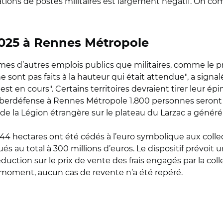
éations de postes militaires est largement négatif. On c
 2025 à Rennes Métropole
es d’autres emplois publics que militaires, comme le pr
ne sont pas faits à la hauteur qui était attendue", a sign
st en cours". Certains territoires devraient tirer leur ép
yberdéfense à Rennes Métropole 1.800 personnes seront r
de la Légion étrangère sur le plateau du Larzac a généré
344 hectares ont été cédés à l’euro symbolique aux collect
és au total à 300 millions d’euros. Le dispositif prévoit u
duction sur le prix de vente des frais engagés par la coll
 le moment, aucun cas de revente n’a été repéré.