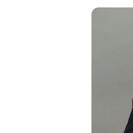
© @jf_longeot/ Au