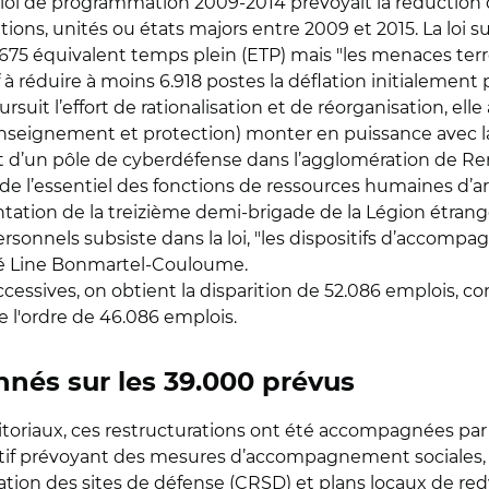
: la loi de programmation 2009-2014 prévoyait la réduction
ations, unités ou états majors entre 2009 et 2015. La loi s
3.675 équivalent temps plein (ETP) mais "les menaces ter
 à réduire à moins 6.918 postes la déflation initialement
rsuit l’effort de rationalisation et de réorganisation, elle
enseignement et protection) monter en puissance avec 
ent d’un pôle de cyberdéfense dans l’agglomération de 
de l’essentiel des fonctions de ressources humaines d’a
tation de la treizième demi-brigade de la Légion étrangè
rsonnels subsiste dans la loi, "les dispositifs d’accomp
isé Line Bonmartel-Couloume.
ccessives, on obtient la disparition de 52.086 emplois, con
de l'ordre de 46.086 emplois.
nés sur les 39.000 prévus
itoriaux, ces restructurations ont été accompagnées par
itif prévoyant des mesures d’accompagnement sociales, fi
tion des sites de défense (CRSD) et plans locaux de red