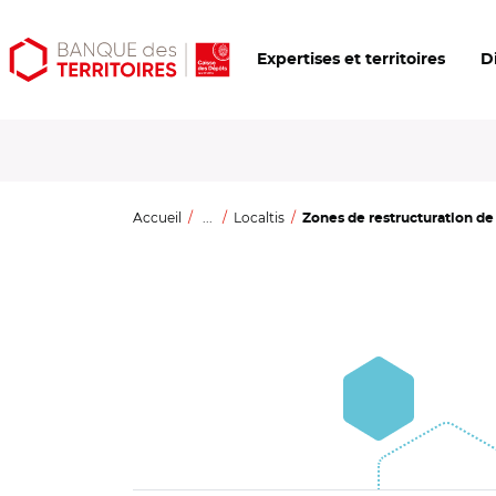
Aller
Aller
Ouvrir
Expertises et territoires
D
au
au
les
contenu
menu
outils
principal
principal
d'accessibilité
Accueil
...
Localtis
Zones de restructuration de l