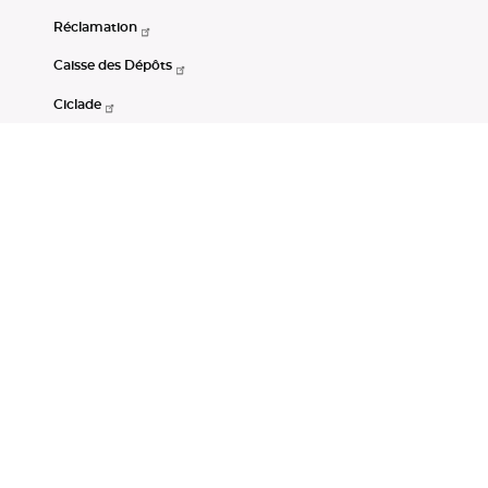
Réclamation
Caisse des Dépôts
Ciclade
CDC-Net
Consignations
Portail Open Data CDC
Restez connectés
LinkedIn
Youtube
Instagram
RSS
Mentions légales
CGU
Données personnelles
Accessibilité : non conforme
DSP2