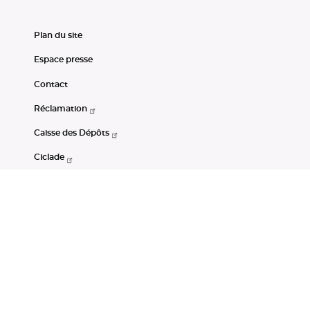
Plan du site
Espace presse
Contact
Réclamation
Caisse des Dépôts
Ciclade
CDC-Net
Consignations
Portail Open Data CDC
Restez connectés