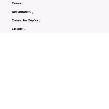
Contact
Réclamation
Caisse des Dépôts
Ciclade
CDC-Net
Consignations
Portail Open Data CDC
Restez connectés
LinkedIn
Youtube
Instagram
RSS
Mentions légales
CGU
Données personnelles