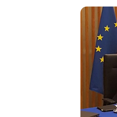
© @SebLecornu / Sé