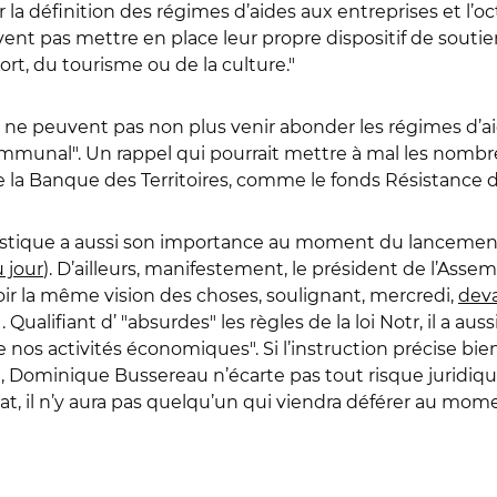
a définition des régimes d’aides aux entreprises et l’oct
 pas mettre en place leur propre dispositif de soutien
rt, du tourisme ou de la culture."
ne peuvent pas non plus venir abonder les régimes d’aide
communal". Un rappel qui pourrait mettre à mal les nomb
 la Banque des Territoires, comme le fonds Résistance 
ouristique a aussi son importance au moment du lancement
u jour
). D’ailleurs, manifestement, le président de l’As
r la même vision des choses, soulignant, mercredi,
deva
ualifiant d’ "absurdes" les règles de la loi Notr, il a aussi
 de nos activités économiques". Si l’instruction précise 
é, Dominique Bussereau n’écarte pas tout risque juridiqu
at, il n’y aura pas quelqu’un qui viendra déférer au mome