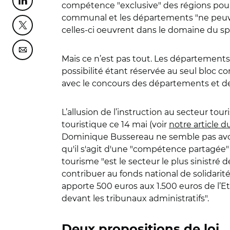
Partager cette page sur Linkedin
compétence "exclusive" des régions pour l
communal et les départements "ne peuvent
Partager cette page sur Twitter
celles-ci oeuvrent dans le domaine du spo
Partager cette page sur Courriel
Mais ce n’est pas tout. Les départements 
possibilité étant réservée au seul bloc 
avec le concours des départements et de
L’allusion de l’instruction au secteur t
touristique ce 14 mai (voir
notre article d
Dominique Bussereau ne semble pas avoi
qu'il s'agit d'une "compétence partagée" . Q
tourisme "est le secteur le plus sinistré
contribuer au fonds national de solidarit
apporte 500 euros aux 1.500 euros de l’Et
devant les tribunaux administratifs".
Deux propositions de loi