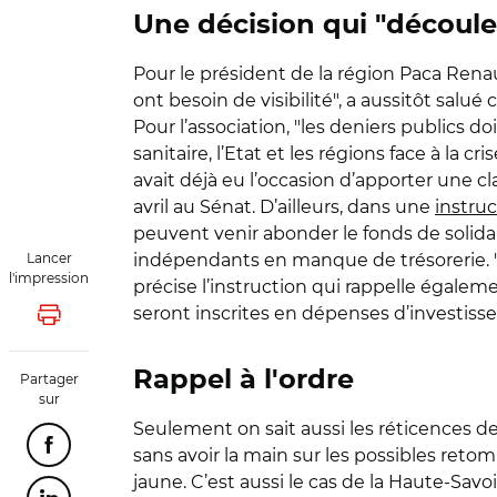
Une décision qui "découle
Pour le président de la région Paca Renau
ont besoin de visibilité", a aussitôt sal
Pour l’association, "les deniers publics do
sanitaire, l’Etat et les régions face à la 
avait déjà eu l’occasion d’apporter une 
avril au Sénat. D’ailleurs, dans une
instruc
peuvent venir abonder le fonds de solidar
Lancer
indépendants en manque de trésorerie. "A
l'impression
précise l’instruction qui rappelle égaleme
seront inscrites en dépenses d’investis
Lancer l'impression
Rappel à l'ordre
Partager
sur
Seulement on sait aussi les réticences d
Partager cette page sur Facebook
sans avoir la main sur les possibles reto
jaune. C’est aussi le cas de la Haute-Savo