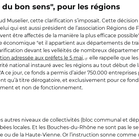
 du bon sens", pour les régions
d Muselier, cette clarification s’imposait. Cette décisio
ué celui qui est aussi président de l’association Régions 
ivent être affectés de la manière la plus efficace possible"
crise économique "et il appartient aux départements de trai
clarification devant les velléités de nombreux départeme
tion adressée aux préfets le 5 mai,
elle rappelle que les 
ité national instauré avec les régions au tout début de l
 ce jour, ce fonds a permis d’aider 750.000 entreprises 
nt qu’à titre dérogatoire, et exclusivement pour ce fonds
sement et non de fonctionnement.
es autres niveaux de collectivités (bloc communal et d
mbées locales. Et les Bouches-du-Rhône ne sont pas le se
ie ou de la Haute-Vienne. Or l’instruction sonne comme un