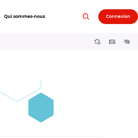
Qui sommes-nous
Connexion
Rechercher
Directions région
Contact
Acces