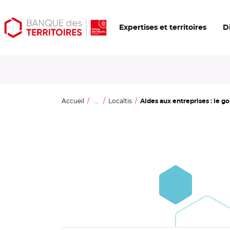
Aller
Aller
Ouvrir
Expertises et territoires
D
au
au
les
contenu
menu
outils
principal
principal
d'accessibilité
Accueil
...
Localtis
Aides aux entreprises : le g