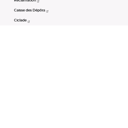
Réclamation
Caisse des Dépôts
Ciclade
CDC-Net
Consignations
Portail Open Data CDC
Restez connectés
LinkedIn
Youtube
Instagram
RSS
Mentions légales
CGU
Données personnelles
Accessibilité : non conforme
DSP2
Instruments financiers
Gestion des cookies