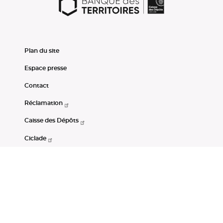
Plan du site
Espace presse
Contact
Réclamation
Caisse des Dépôts
Ciclade
CDC-Net
Consignations
Portail Open Data CDC
Restez connectés