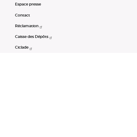
Espace presse
Contact
Réclamation
Caisse des Dépôts
Ciclade
CDC-Net
Consignations
Portail Open Data CDC
Restez connectés
LinkedIn
Youtube
Instagram
RSS