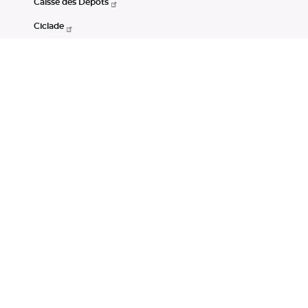
Caisse des Dépôts
Ciclade
CDC-Net
Consignations
Portail Open Data CDC
Restez connectés
LinkedIn
Youtube
Instagram
RSS
Mentions légales
CGU
Données personnelles
Accessibilité : non conforme
DSP2
Instruments financiers
Gestion des cookies
© Banque des Territoires 2026. Tous droits réservés.