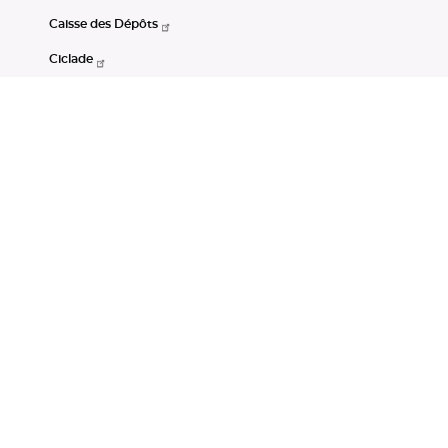
Caisse des Dépôts
Ciclade
CDC-Net
Consignations
Portail Open Data CDC
Restez connectés
LinkedIn
Youtube
Instagram
RSS
Mentions légales
CGU
Données personnelles
Accessibilité : non conforme
DSP2
Instruments financiers
Gestion des cookies