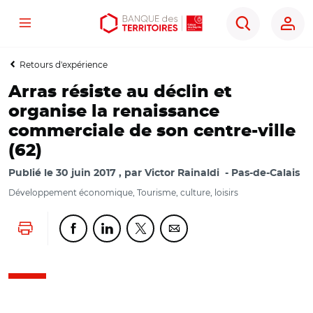
Menu
Aller
Aller
Ouvrir
Rechercher
au
au
les
contenu
menu
outils
Retours d'expérience
principal
principal
d'accessibilité
Arras résiste au déclin et
organise la renaissance
commerciale de son centre-ville
(62)
Publié le
30 juin 2017
par
Victor Rainaldi
Pas-de-Calais
Développement économique, Tourisme, culture, loisirs
Lancer l'impression
Partager cette page sur Facebook
Partager cette page sur Linkedin
Partager cette page sur Twitter
Partager cette page sur Co