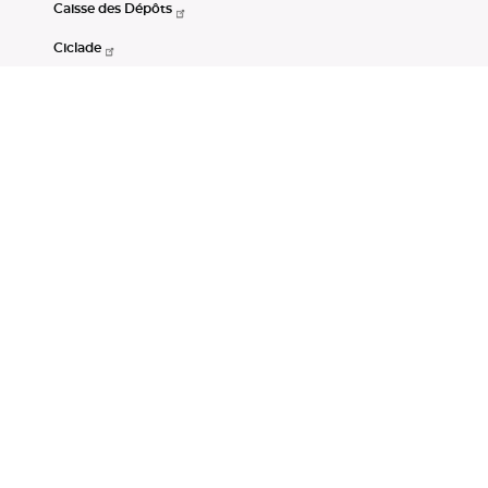
Caisse des Dépôts
Ciclade
CDC-Net
Consignations
Portail Open Data CDC
Restez connectés
LinkedIn
Youtube
Instagram
RSS
Mentions légales
CGU
Données personnelles
Accessibilité : non conforme
DSP2
Instruments financiers
Gestion des cookies
© Banque des Territoires 2026. Tous droits réservés.