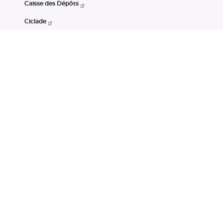
Caisse des Dépôts
Ciclade
CDC-Net
Consignations
Portail Open Data CDC
Restez connectés
LinkedIn
Youtube
Instagram
RSS
Mentions légales
CGU
Données personnelles
Accessibilité : non conforme
DSP2
Instruments financiers
Gestion des cookies
© Banque des Territoires 2026. Tous droits réservés.