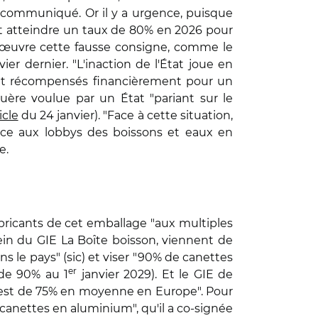
nd communiqué. Or il y a urgence, puisque
nt atteindre un taux de 80% en 2026 pour
n œuvre cette fausse consigne, comme le
er dernier. "L'inaction de l'État joue en
ront récompensés financièrement pour un
uère voulue par un État "pariant sur le
icle
du 24 janvier). "Face à cette situation,
face aux lobbys des boissons et eaux en
e.
bricants de cet emballage "aux multiples
 sein du GIE La Boîte boisson, viennent de
ans le pays" (sic) et viser "90% de canettes
er
 de 90% au 1
janvier 2029). Et le GIE de
on est de 75% en moyenne en Europe". Pour
 canettes en aluminium", qu'il a co-signée