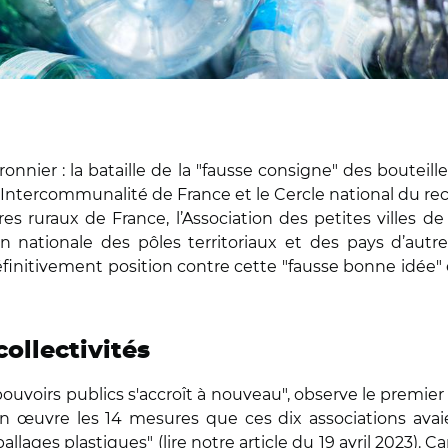
nnier : la bataille de la "fausse consigne" des bouteille
e, Intercommunalité de France et le Cercle national du
res ruraux de France, l’Association des petites villes de
n nationale des pôles territoriaux et des pays d’aut
initivement position contre cette "fausse bonne idée" e
ollectivités
 pouvoirs publics s'accroît à nouveau", observe le premie
 en œuvre les 14 mesures que ces dix associations avai
llages plastiques" (lire
notre article
du 19 avril 2023). C