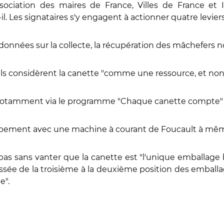
Association des maires de France, Villes de France et
-il. Les signataires s'y engagent à actionner quatre leviers
 données sur la collecte, la récupération des mâchefers n
u'ils considèrent la canette "comme une ressource, et no
er, notamment via le programme "Chaque canette compte"
uipement avec une machine à courant de Foucault à mêm
t pas sans vanter que la canette est "l'unique emballage
assée de la troisième à la deuxième position des emball
e".