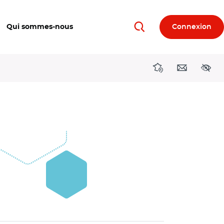
Qui sommes-nous
Connexion
Rechercher
Directions région
Contact
Acces