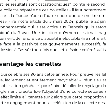
et les résultats sont catastrophiques", pointe le seco
de collecte séparée de ces bouteilles - il faut notamme
oire -, la France n'aura d'autre choix que de mettre e
ges
(lire
notre article
du 5 mars 2024) publié le 22 janvi
ronnementale qui laisse croire aux Français qu'ils se
qué du 7 avril. Une inaction qu'Amorce estimait nag
sément, de rendre ce dispositif inéluctable (lire
notre art
ère face à la passivité des gouvernements successifs, 
ossiers". Pas sûr toutefois que cette "saine colère" suffis
vantage les canettes
qui célèbre ses 90 ans cette année. Pour preuve, les fa
tive, facilement et entièrement recyclable" –, réunis au
mobilisation générale" pour "faire décoller le recyclage d
glement précité fixe l'objectif d'une collecte séparée
effet limité à 1 canette sur 2 alors que cette proporti
harte d’engagement pour l’accélération de la collecte des