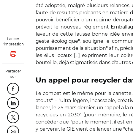
été adoptée, malgré plusieurs relances, 
faute de résultats probants en matière 
pouvoir bénéficier d'un régime dérogat
prévoit le
nouveau règlement Emballa
faveur de cette fausse bonne idée envi
Lancer
geste écologique", souligne le communi
l'impression
pourrissement de la situation" afin, préci
les élus locaux […] expriment leur col
Lancer l'impression
bouteille, déjà stigmatisés dans d'autres d
Partager
sur
Un appel pour recycler da
Partager cette page sur Facebook
Le combat est le même pour la canette, 
atouts" – "ultra légère, incassable, créa
Partager cette page sur Linkedin
lancer, le 25 mars dernier, un "appel à la 
recyclées en 2030" (pour mémoire, le rè
Partager cette page sur Twitter
concéder que "pour le moment, il est en 
y parvenir, le GIE vient de lancer une "c