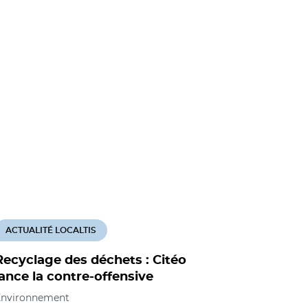
ACTUALITÉ LOCALTIS
ACTUALITÉ
Recyclage des déchets : Citéo
Bruxelles
lance la contre-offensive
déchets 
Environnement
Environnemen