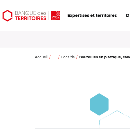
Aller
Aller
Ouvrir
Expertises et territoires
D
au
au
les
contenu
menu
outils
principal
principal
d'accessibilité
Accueil
...
Localtis
Bouteilles en plastique, canet