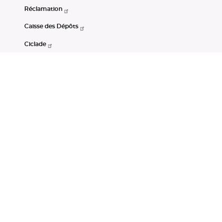
Réclamation
Caisse des Dépôts
Ciclade
CDC-Net
Consignations
Portail Open Data CDC
Restez connectés
LinkedIn
Youtube
Instagram
RSS
Mentions légales
CGU
Données personnelles
Accessibilité : non conforme
DSP2
Instruments financiers
Gestion des cookies