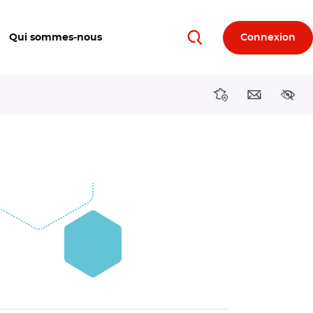
Qui sommes-nous
Connexion
Rechercher
Directions région
Contact
Acces