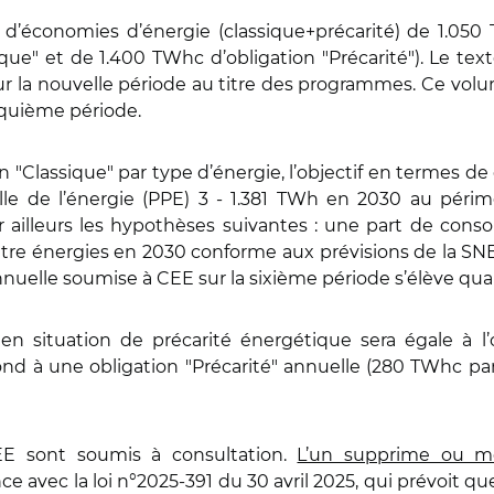
ns d’économies d’énergie (classique+précarité) de 1.050
que" et de 1.400 TWhc d’obligation "Précarité"). Le tex
r la nouvelle période au titre des programmes. Ce volum
nquième période.
ion "Classique" par type d’énergie, l’objectif en termes 
e de l’énergie (PPE) 3 - 1.381 TWh en 2030 au périmètre
 par ailleurs les hypothèses suivantes : une part de c
ntre énergies en 2030 conforme aux prévisions de la SNB
lle soumise à CEE sur la sixième période s’élève quan
n situation de précarité énergétique sera égale à l’o
pond à une obligation "Précarité" annuelle (280 TWhc pa
EE sont soumis à consultation.
L’un supprime ou mod
 avec la loi n°2025-391 du 30 avril 2025, qui prévoit que 