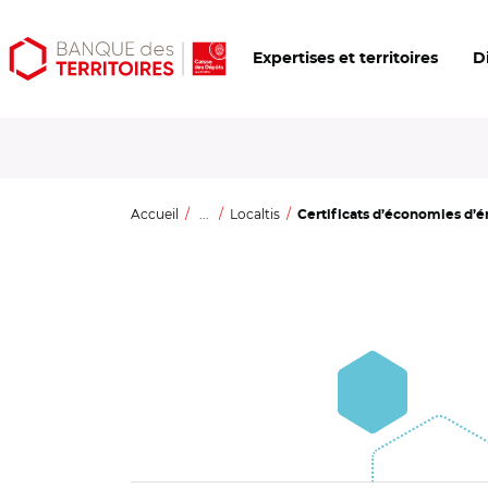
Aller
Aller
Ouvrir
Expertises et territoires
D
au
au
les
contenu
menu
outils
principal
principal
d'accessibilité
Accueil
...
Localtis
Certificats d’économies d’éne