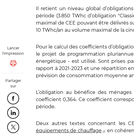
Il retient un niveau global d’obligatio
période (3.850 TWhc d’obligation "Classi
maximal de CEE pouvant être délivrés su
10 TWhc/an au volume maximal de la ci
Pour le calcul des coefficients d’obligat
Lancer
l'impression
le projet de programmation pluriannuell
énergétique - est utilisé. Sont prises
Lancer l'impression
rapport à 2021-2023 et une répartition e
prévision de consommation moyenne annue
Partager
sur
L’obligation au bénéfice des ménages e
coefficient 0,364. Ce coefficient corres
Partager cette page sur Facebook
période.
Partager cette page sur Linkedin
Deux autres textes concernant les C
Partager cette page sur Twitter
équipements de chauffage
en cohérence