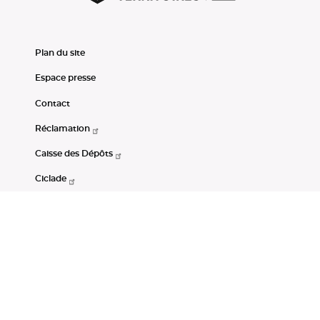
Plan du site
Espace presse
Contact
Réclamation
Caisse des Dépôts
Ciclade
CDC-Net
Consignations
Portail Open Data CDC
Restez connectés