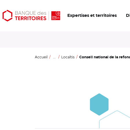
Aller
Aller
Ouvrir
Expertises et territoires
D
au
au
les
contenu
menu
outils
principal
principal
d'accessibilité
Accueil
...
Localtis
Conseil national de la refond