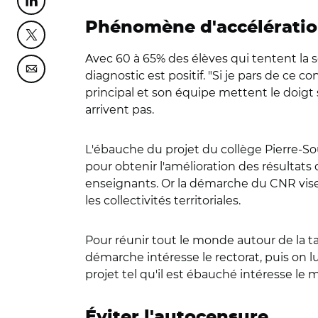
Partager cette page sur Linkedin
Phénomène d'accélérati
Partager cette page sur Twitter
Avec 60 à 65% des élèves qui tentent la 
Partager cette page sur Courriel
diagnostic est positif. "Si je pars de ce c
principal et son équipe mettent le doigt 
arrivent pas.
L'ébauche du projet du collège Pierre-Sou
pour obtenir l'amélioration des résultats d
enseignants. Or la démarche du CNR vise à
les collectivités territoriales.
Pour réunir tout le monde autour de la 
démarche intéresse le rectorat, puis on lu
projet tel qu'il est ébauché intéresse le m
Éviter l'autocensure