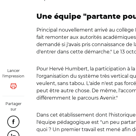
Une équipe "partante pou
Principal nouvellement arrivé au collège 
fait remonter aux autorités académiques 
demandé si j'avais pris connaissance de l
d'entrer dans cette démarche." Le 13 oct
Pour Hervé Humbert, la participation à l
Lancer
l'organisation du système très vertical q
l'impression
veulent, sans tabou. L'aide n'est pas for
Lancer l'impression
peut être autre chose. De même, l'accom
différemment le parcours Avenir."
Partager
sur
Dans cet établissement dont l'historique
l'équipe pédagogique est "un peu partante 
Partager cette page sur Facebook
quoi ? Un premier travail est mené afin 