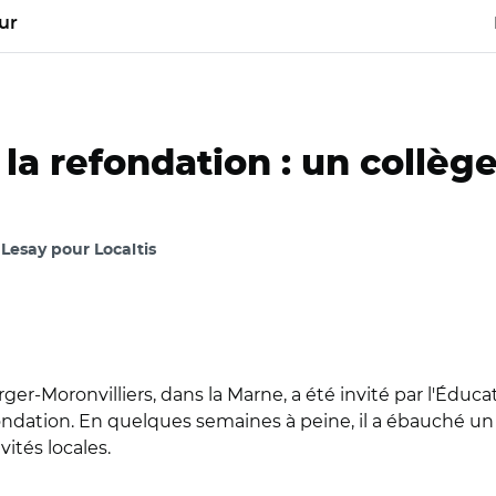
ur
 la refondation : un collèg
esay pour Localtis
ger-Moronvilliers, dans la Marne, a été invité par l'Éduca
fondation. En quelques semaines à peine, il a ébauché un
ités locales.
éducation au collège Pierre-Souverville de Pontfaverger-Moron