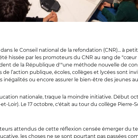
 dans le Conseil national de la refondation (CNR)… à petit
a été hissée par les promoteurs du CNR au rang de "cœur 
ident de la République d'"une méthode nouvelle de cons
 de l’action publique, écoles, collèges et lycées sont in
les inégalités ou encore assurer le bien-être des jeunes 
cation nationale, traque la moindre initiative. Début octo
et-Loir). Le 17 octobre, c'était au tour du collège Pierre-
acteurs attendus de cette réflexion censée émerger du 
ative, les choses ne se sont pourtant pas passées comm