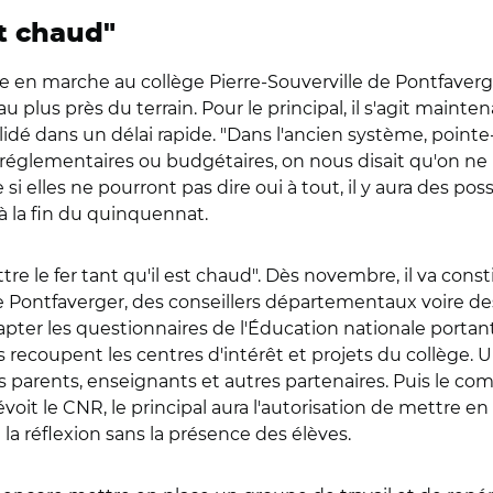
st chaud"
 en marche au collège Pierre-Souverville de Pontfaverger
 plus près du terrain. Pour le principal, il s'agit mainte
idé dans un délai rapide. "Dans l'ancien système, pointe
 réglementaires ou budgétaires, on nous disait qu'on ne po
lles ne pourront pas dire oui à tout, il y aura des possi
'à la fin du quinquennat.
e le fer tant qu'il est chaud". Dès novembre, il va cons
 Pontfaverger, des conseillers départementaux voire des
ter les questionnaires de l'Éducation nationale portant
coupent les centres d'intérêt et projets du collège. Une 
 parents, enseignants et autres partenaires. Puis le comi
it le CNR, le principal aura l'autorisation de mettre en
la réflexion sans la présence des élèves.