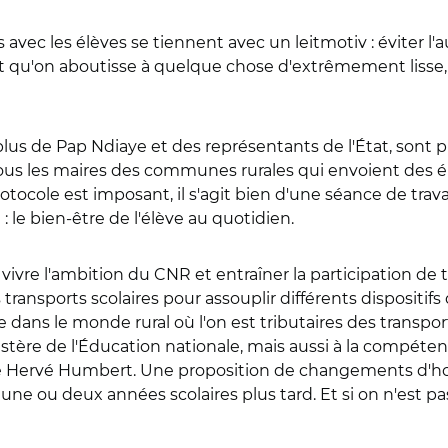
 avec les élèves se tiennent avec un leitmotiv : éviter l'
 qu'on aboutisse à quelque chose d'extrêmement lisse, s
n plus de Pap Ndiaye et des représentants de l'État, sont
ous les maires des communes rurales qui envoient des é
otocole est imposant, il s'agit bien d'une séance de trav
 : le bien-être de l'élève au quotidien.
re vivre l'ambition du CNR et entraîner la participation 
ransports scolaires pour assouplir différents dispositifs d
e dans le monde rural où l'on est tributaires des transports
istère de l'Éducation nationale, mais aussi à la compéte
 Hervé Humbert. Une proposition de changements d'horai
ne ou deux années scolaires plus tard. Et si on n'est pa