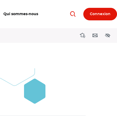
Qui sommes-nous
Connexion
Rechercher
Directions région
Contact
Acces