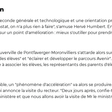
on
seconde générale et technologique et une orientation pro
onstat, on n'a plus rien à faire", s'amuse Hervé Humbert. En
sur un point d'amélioration : mieux s'outiller pour prend
verville de Pontfaverger-Moronvilliers s'attarde alors su
es élèves" et "éclairer et développer le parcours Avenir". M
 associer les élèves, les représentants des parents d'él
table, un "phénomène d'accélération" va alors se produi
i annonce la visite du recteur. "Deux jours après, confie-
inistère et que nous allons avoir la visite de Mr le ministr