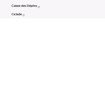
Caisse des Dépôts
Ciclade
CDC-Net
Consignations
Portail Open Data CDC
Restez connectés
LinkedIn
Youtube
Instagram
RSS
Mentions légales
CGU
Données personnelles
Accessibilité : non conforme
DSP2
Instruments financiers
Gestion des cookies