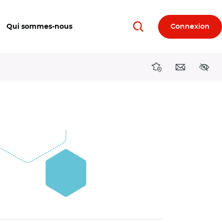
Qui sommes-nous
Connexion
Rechercher
Directions région
Contact
Acces