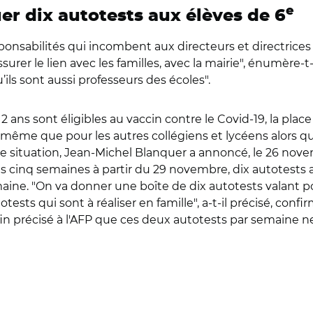
e
uer dix autotests aux élèves de 6
ponsabilités qui incombent aux directeurs et directrices d
urer le lien avec les familles, avec la mairie", énumère-t-
ils sont aussi professeurs des écoles".
2 ans sont éligibles au vaccin contre le Covid-19, la plac
e même que pour les autres collégiens et lycéens alors qu
e situation, Jean-Michel Blanquer a annoncé, le 26 nov
les cinq semaines à partir du 29 novembre, dix autotests 
maine. "On va donner une boîte de dix autotests valant 
tests qui sont à réaliser en famille", a-t-il précisé, confir
n précisé à l'AFP que ces deux autotests par semaine ne 