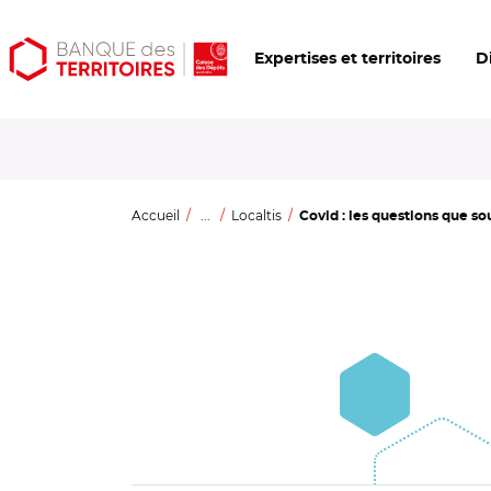
Aller
Aller
Ouvrir
Expertises et territoires
D
au
au
les
contenu
menu
outils
principal
principal
d'accessibilité
Accueil
...
Localtis
Covid : les questions que so