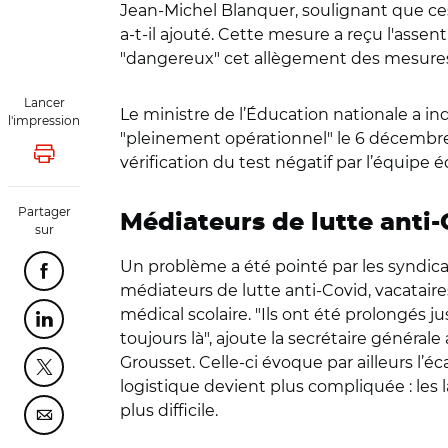
Jean-Michel Blanquer, soulignant que ces 
a-t-il ajouté. Cette mesure a reçu l'ass
"dangereux" cet allègement des mesures à
Lancer
Le ministre de l’Éducation nationale a in
l'impression
"pleinement opérationnel" le 6 décembre,
Lancer l'impression
vérification du test négatif par l’équipe 
Partager
Médiateurs de lutte anti
sur
Un problème a été pointé par les syndica
Partager cette page sur Facebook
médiateurs de lutte anti-Covid, vacataire
médical scolaire. "Ils ont été prolongés 
Partager cette page sur Linkedin
toujours là", ajoute la secrétaire généra
Grousset. Celle-ci évoque par ailleurs l’éca
Partager cette page sur Twitter
logistique devient plus compliquée : les
plus difficile.
Partager cette page sur Courriel