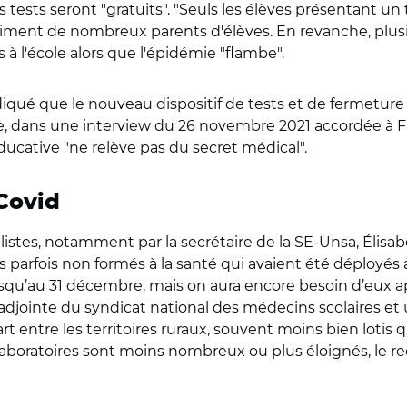
tests seront "gratuits". "Seuls les élèves présentant un t
entiment de nombreux parents d'élèves. En revanche, plu
 l'école alors que l'épidémie "flambe".
diqué que le nouveau dispositif de tests et de fermeture
 dans une interview du 26 novembre 2021 accordée à Franc
éducative "ne relève pas du secret médical".
-Covid
listes, notamment par la secrétaire de la SE-Unsa, Élisa
s parfois non formés à la santé qui avaient été déployés
jusqu’au 31 décembre, mais on aura encore besoin d’eux a
le adjointe du syndicat national des médecins scolaires et
rt entre les territoires ruraux, souvent moins bien lotis qu
 laboratoires sont moins nombreux ou plus éloignés, le 