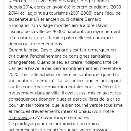
Réélu en 2020 avec 88% des voix, il dirige Cannes
depuis 2014, après en avoir été le premier adjoint (2008-
2014) et l'adjoint au tourisme (2001-2008) dans l'équipe
du sénateur LR et ancien publicitaire Bernard
Brochand. "Un village monde", aime à dire David
Lisnard de sa ville de 75.000 habitants au rayonnement
international, où sa famille paternelle est enracinée
depuis quatre générations.
Durant la crise, David Lisnard s'est fait remarquer en
critiquant l'enchaînement de consignes sanitaires
changeantes. Quand la seule libraire indépendante de
Cannes a bravé le deuxième confinement en novembre
2020, il est allé acheter un livre en soutien, et quand la
vaccination a démarré, il a fait polémique en anticipant
sur les consignes gouvernementales pour accélérer le
mouvement dans sa ville. Il avait aussi mis en avant les
conséquences économiques et particulières de la crise
pour un territoire tel que le sien tourné vers le tourisme
et l'accueil d'événements internationaux (voir notre
interview
du 27 novembre, en encadré).
Ce plaidoyer pour une administration moins
omniprésente et recentrée sur ses vraies missions,