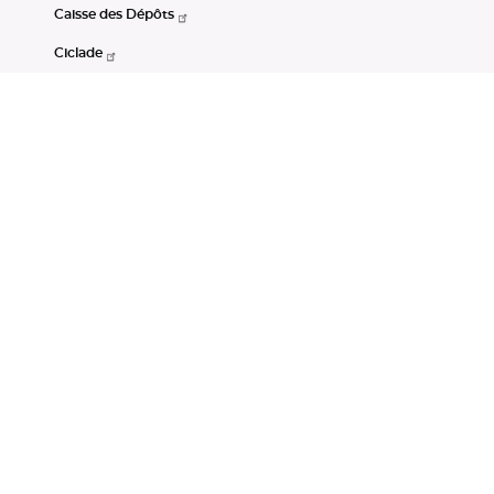
Caisse des Dépôts
Ciclade
CDC-Net
Consignations
Portail Open Data CDC
Restez connectés
LinkedIn
Youtube
Instagram
RSS
Mentions légales
CGU
Données personnelles
Accessibilité : non conforme
DSP2
Instruments financiers
Gestion des cookies
© Banque des Territoires 2026. Tous droits réservés.