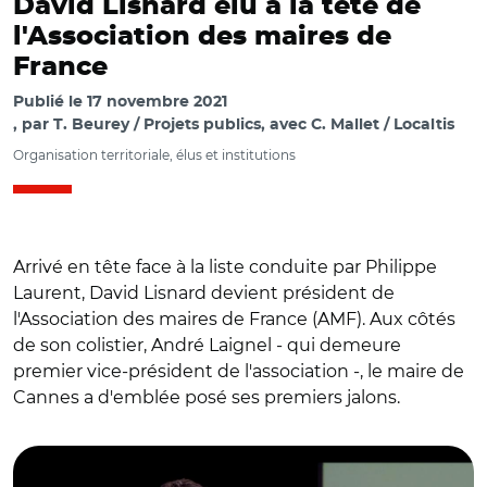
David Lisnard élu à la tête de
l'Association des maires de
France
Publié le
17 novembre 2021
par
T. Beurey / Projets publics, avec C. Mallet / Localtis
Organisation territoriale, élus et institutions
Arrivé en tête face à la liste conduite par Philippe
Laurent, David Lisnard devient président de
l'Association des maires de France (AMF). Aux côtés
de son colistier, André Laignel - qui demeure
premier vice-président de l'association -, le maire de
Cannes a d'emblée posé ses premiers jalons.
© Capture vidéo AMF/ David Lisnard juste après la
proclamation des résultats