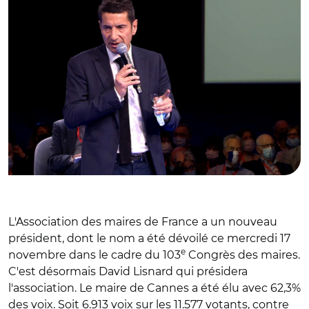
L'Association des maires de France a un nouveau
président, dont le nom a été dévoilé ce mercredi 17
e
novembre dans le cadre du 103
Congrès des maires.
C'est désormais David Lisnard qui présidera
l'association. Le maire de Cannes a été élu avec 62,3%
des voix. Soit 6.913 voix sur les 11.577 votants, contre