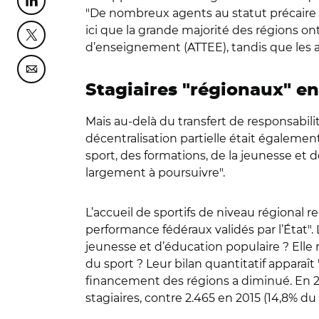
Partager cette page sur Linkedin
"De nombreux agents au statut précaire on
ici que la grande majorité des régions on
Partager cette page sur Twitter
d’enseignement (ATTEE), tandis que les au
Partager cette page sur Courriel
Stagiaires "régionaux" en
Mais au-delà du transfert de responsabilit
décentralisation partielle était égaleme
sport, des formations, de la jeunesse et d
largement à poursuivre".
L’accueil de sportifs de niveau régional r
performance fédéraux validés par l’État"
jeunesse et d’éducation populaire ? Elle 
du sport ? Leur bilan quantitatif apparaît 
financement des régions a diminué. En 201
stagiaires, contre 2.465 en 2015 (14,8% du 