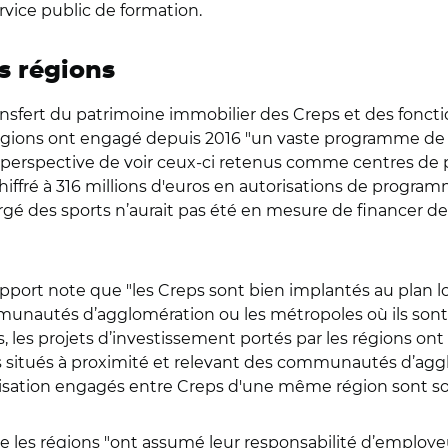
rvice public de formation.
s régions
nsfert du patrimoine immobilier des Creps et des fonction
es régions ont engagé depuis 2016 "un vaste programme de
la perspective de voir ceux-ci retenus comme centres de
 chiffré à 316 millions d'euros en autorisations de pr
rgé des sports n’aurait pas été en mesure de financer d
port note que "les Creps sont bien implantés au plan loc
unautés d’agglomération ou les métropoles où ils sont i
, les projets d’investissement portés par les régions on
itués à proximité et relevant des communautés d’aggl
lisation engagés entre Creps d'une même région sont so
e les régions "ont assumé leur responsabilité d’employeur