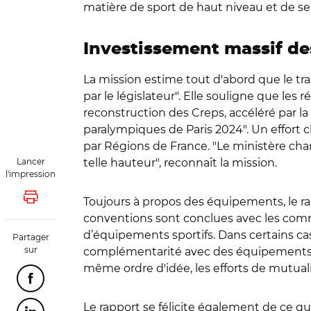
matière de sport de haut niveau et de se
Investissement massif de
La mission estime tout d'abord que le tra
par le législateur". Elle souligne que l
reconstruction des Creps, accéléré par 
paralympiques de Paris 2024". Un effort
par Régions de France. "Le ministère cha
Lancer
telle hauteur", reconnaît la mission.
l'impression
Toujours à propos des équipements, le rap
Lancer l'impression
conventions sont conclues avec les comm
d’équipements sportifs. Dans certains cas
Partager
sur
complémentarité avec des équipements s
même ordre d'idée, les efforts de mutua
Partager cette page sur Facebook
Le rapport se félicite également de ce qu