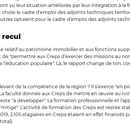
t vu leur situation améliorée par leur intégration à la fo
t choisi le cadre d’emploi des adjoints techniques territ
tres optaient pour le cadre d’emploi des adjoints techni
 recul
é relatif au patrimoine immobilier et aux fonctions suppo
nt de "permettre aux Creps d’exercer des missions au no
e l’éducation populaire". Là, le rapport change de ton, co
elevant de la compétence de la région ? Il s’exerce "en p
. La faculté donnée aux Creps de mettre en œuvre au no
reste "à développer". La formation professionnelle et l’a
"mitigé". L’activité de formation des Creps est restée sta
9, 2.105 stagiaires en Creps étaient en effet financés par
total).