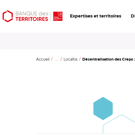
Aller
Aller
Ouvrir
Expertises et territoires
D
au
au
les
contenu
menu
outils
principal
principal
d'accessibilité
Accueil
...
Localtis
Décentralisation des Creps : 