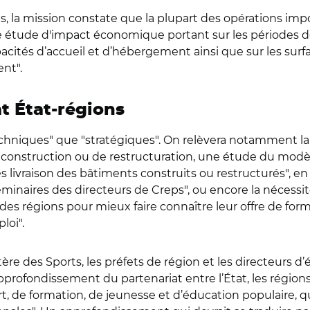
s, la mission constate que la plupart des opérations im
une étude d'impact économique portant sur les périodes d
acités d’accueil et d’hébergement ainsi que sur les surfa
nt".
t État-régions
techniques" que "stratégiques". On relèvera notamment la 
 construction ou de restructuration, une étude du mod
s livraison des bâtiments construits ou restructurés", en 
séminaires des directeurs de Creps", ou encore la nécess
 des régions pour mieux faire connaître leur offre de form
loi".
tère des Sports, les préfets de région et les directeurs 
approfondissement du partenariat entre l’État, les régio
rt, de formation, de jeunesse et d’éducation populaire, qu’