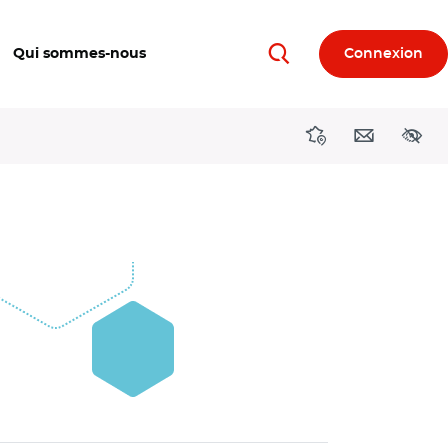
Qui sommes-nous
Connexion
Rechercher
Directions région
Contact
Acces