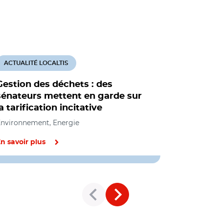
ACTUALITÉ LOCALTIS
ACTUALITÉ
Gestion des déchets : des
Teom inci
sénateurs mettent en garde sur
d'informa
la tarification incitative
fiscaux s
nvironnement, Energie
Environneme
n savoir plus
En savoir pl