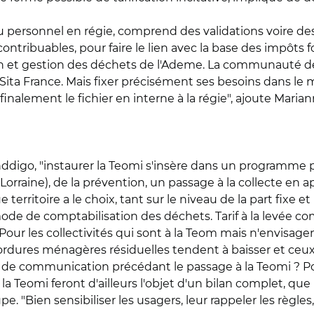
du personnel en régie, comprend des validations voire de
contribuables, pour faire le lien avec la base des impôts f
tion et gestion des déchets de l'Ademe. La communauté
r Sita France. Mais fixer précisément ses besoins dans l
inalement le fichier en interne à la régie", ajoute Marian
nddigo, "instaurer la Teomi s'insère dans un programme p
aine), de la prévention, un passage à la collecte en ap
erritoire a le choix, tant sur le niveau de la part fixe et
ode de comptabilisation des déchets. Tarif à la levée c
ur les collectivités qui sont à la Teom mais n'envisagen
d'ordures ménagères résiduelles tendent à baisser et ceu
de communication précédant le passage à la Teomi ? Pour 
a Teomi feront d'ailleurs l'objet d'un bilan complet, que
pe. "Bien sensibiliser les usagers, leur rappeler les règles,