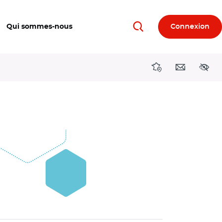
Qui sommes-nous
Connexion
Rechercher
Directions région
Contact
Acces