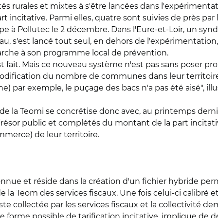
ités rurales et mixtes à s'être lancées dans l'expériment
t incitative. Parmi elles, quatre sont suivies de près p
pe à Pollutec le 2 décembre. Dans l'Eure-et-Loir, un syn
u, s'est lancé tout seul, en dehors de l'expérimentation, 
rche à son programme local de prévention.
est fait. Mais ce nouveau système n'est pas sans poser pr
modification du nombre de communes dans leur territoire 
) par exemple, le puçage des bacs n'a pas été aisé", il
r de la Teomi se concrétise donc avec, au printemps derni
e Trésor public et complétés du montant de la part incitat
mmerce) de leur territoire.
 connue et réside dans la création d'un fichier hybride per
 de la Teom des services fiscaux. Une fois celui-ci calibré
este collectée par les services fiscaux et la collectivité d
re forme possible de tarification incitative, implique de d