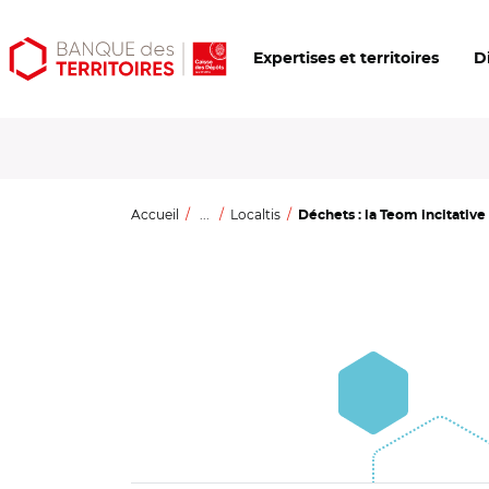
Aller
Aller
Ouvrir
Expertises et territoires
D
au
au
les
contenu
menu
outils
principal
principal
d'accessibilité
Accueil
...
Localtis
Déchets : la Teom incitative 