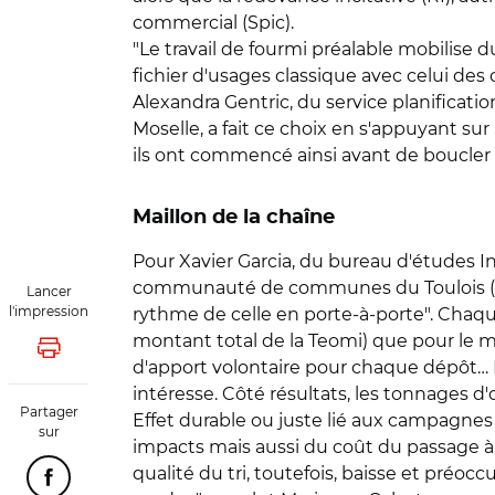
commercial (Spic).
"Le travail de fourmi préalable mobilise 
fichier d'usages classique avec celui des 
Alexandra Gentric, du service planifica
Moselle, a fait ce choix en s'appuyant su
ils ont commencé ainsi avant de boucler f
Maillon de la chaîne
Pour Xavier Garcia, du bureau d'études I
communauté de communes du Toulois (Lorr
Lancer
l'impression
rythme de celle en porte-à-porte". Chaque t
montant total de la Teomi) que pour le m
Lancer l'impression
d'apport volontaire pour chaque dépôt… Po
intéresse. Côté résultats, les tonnages 
Partager
Effet durable ou juste lié aux campagnes 
sur
impacts mais aussi du coût du passage à l
qualité du tri, toutefois, baisse et préoccu
Partager cette page sur Facebook