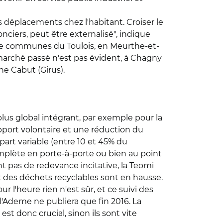
s déplacements chez l'habitant. Croiser le
onciers, peut être externalisé", indique
 de communes du Toulois, en Meurthe-et-
e marché passé n'est pas évident, à Chagny
ne Cabut (Girus).
lus global intégrant, par exemple pour la
port volontaire et une réduction du
 part variable (entre 10 et 45% du
omplète en porte-à-porte ou bien au point
t pas de redevance incitative, la Teomi
x des déchets recyclables sont en hausse.
l'heure rien n'est sûr, et ce suivi des
 l'Ademe ne publiera que fin 2016. La
 est donc crucial, sinon ils sont vite