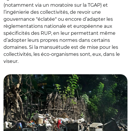
(notamment via un moratoire sur la TGAP) et
l’ingénierie des collectivités, de revoir une
gouvernance "éclatée" ou encore d’adapter les
règlementations nationale et européenne aux
spécificités des RUP, en leur permettant même
d’adopter leurs propres normes dans certains
domaines. Si la mansuétude est de mise pour les
collectivités, les éco-organismes sont, eux, dans le
viseur.
© Jean-Pierre Dalbéra CC BY 2.0/ Déchets sur la route des
Badamiers (Labattoir, Mayotte)