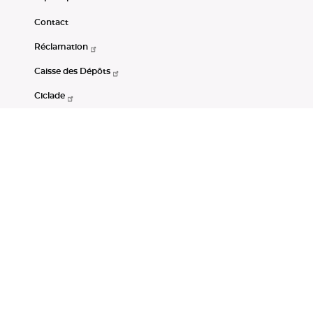
Contact
Réclamation
Caisse des Dépôts
Ciclade
CDC-Net
Consignations
Portail Open Data CDC
Restez connectés
LinkedIn
Youtube
Instagram
RSS