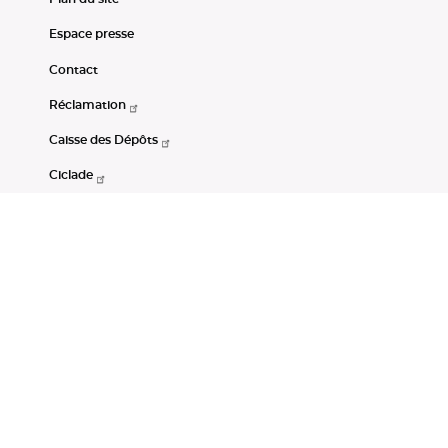
Espace presse
Contact
Réclamation
Caisse des Dépôts
Ciclade
CDC-Net
Consignations
Portail Open Data CDC
Restez connectés
LinkedIn
Youtube
Instagram
RSS