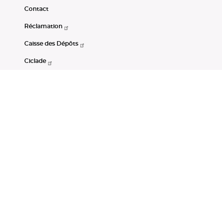
Contact
Réclamation
Caisse des Dépôts
Ciclade
CDC-Net
Consignations
Portail Open Data CDC
Restez connectés
LinkedIn
Youtube
Instagram
RSS
Mentions légales
CGU
Données personnelles