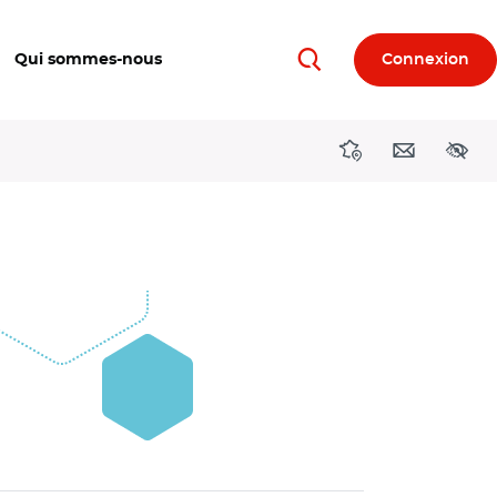
Qui sommes-nous
Connexion
Rechercher
Directions région
Contact
Acces