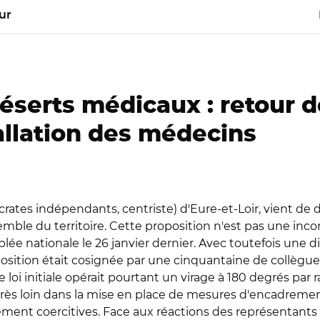
ur
éserts médicaux : retour d
tallation des médecins
ates indépendants, centriste) d'Eure-et-Loir, vient de d
emble du territoire. Cette proposition n'est pas une inco
lée nationale le 26 janvier dernier. Avec toutefois une dif
roposition était cosignée par une cinquantaine de collèg
 loi initiale opérait pourtant un virage à 180 degrés par r
e très loin dans la mise en place de mesures d'encadremen
hement coercitives. Face aux réactions des représentant