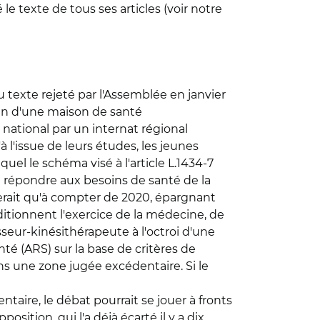
 le texte de tous ses articles (voir notre
texte rejeté par l'Assemblée en janvier
sein d'une maison de santé
 national par un internat régional
'à l'issue de leurs études, les jeunes
uel le schéma visé à l'article L.1434-7
 à répondre aux besoins de santé de la
uerait qu'à compter de 2020, épargnant
nditionnent l'exercice de la médecine, de
sseur-kinésithérapeute à l'octroi d'une
anté (ARS) sur la base de critères de
ans une zone jugée excédentaire. Si le
taire, le débat pourrait se jouer à fronts
sition, qui l'a déjà écarté il y a dix