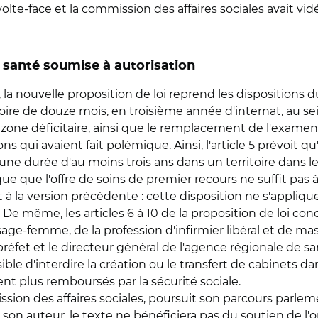
volte-face et la commission des affaires sociales avait vidé
e santé soumise à autorisation
ouvelle proposition de loi reprend les dispositions du 
atoire de douze mois, en troisième année d'internat, au 
en zone déficitaire, ainsi que le remplacement de l'examen
ns qui avaient fait polémique. Ainsi, l'article 5 prévoit qu
ne durée d'au moins trois ans dans un territoire dans leq
que que l'offre de soins de premier recours ne suffit pas
 à la version précédente : cette disposition ne s'appliq
 De même, les articles 6 à 10 de la proposition de loi co
 sage-femme, de la profession d'infirmier libéral et de ma
 préfet et le directeur général de l'agence régionale de s
ible d'interdire la création ou le transfert de cabinets d
ient plus remboursés par la sécurité sociale.
sion des affaires sociales, poursuit son parcours parlemen
on auteur, le texte ne bénéficiera pas du soutien de l'oppo