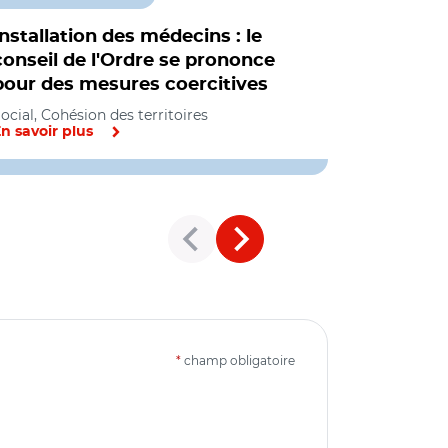
Installation des médecins : le
Encadreme
conseil de l'Ordre se prononce
des médec
pour des mesures coercitives
loi a "dis
ocial, Cohésion des territoires
n savoir plus
En savoir pl
*
champ obligatoire