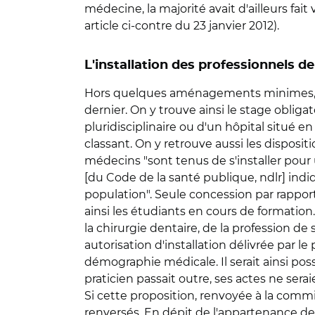
médecine, la majorité avait d'ailleurs fait 
article ci-contre du 23 janvier 2012).
L'installation des professionnels d
Hors quelques aménagements minimes, la n
dernier. On y trouve ainsi le stage oblig
pluridisciplinaire ou d'un hôpital situé 
classant. On y retrouve aussi les dispositio
médecins "sont tenus de s'installer pour u
[du Code de la santé publique, ndlr] indi
population". Seule concession par rapport
ainsi les étudiants en cours de formation.
la chirurgie dentaire, de la profession de
autorisation d'installation délivrée par le
démographie médicale. Il serait ainsi poss
praticien passait outre, ses actes ne sera
Si cette proposition, renvoyée à la commis
renversés. En dépit de l'appartenance de s