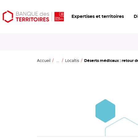
Aller
Aller
Ouvrir
Expertises et territoires
D
au
au
les
contenu
menu
outils
principal
principal
d'accessibilité
Accueil
...
Localtis
Déserts médicaux : retour de