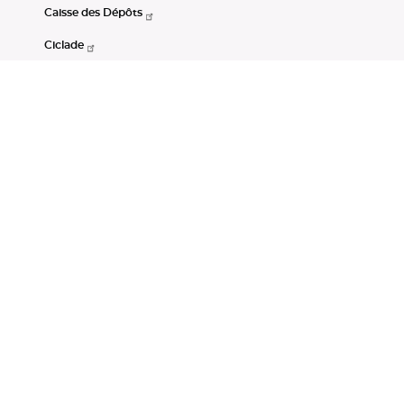
Caisse des Dépôts
Ciclade
CDC-Net
Consignations
Portail Open Data CDC
Restez connectés
LinkedIn
Youtube
Instagram
RSS
Mentions légales
CGU
Données personnelles
Accessibilité : non conforme
DSP2
Instruments financiers
Gestion des cookies
© Banque des Territoires 2026. Tous droits réservés.