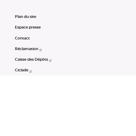
Plan du site
Espace presse
Contact
Réclamation
Caisse des Dépôts
Ciclade
CDC-Net
Consignations
Portail Open Data CDC
Restez connectés