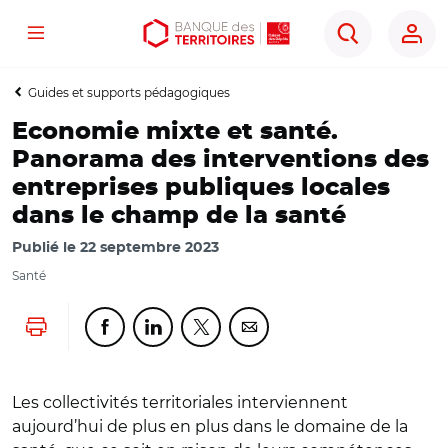
Menu
Aller
Aller
Ouvrir
Rechercher
au
au
les
contenu
menu
outils
Guides et supports pédagogiques
principal
principal
d'accessibilité
Economie mixte et santé.
Panorama des interventions des
entreprises publiques locales
dans le champ de la santé
Publié le
22 septembre 2023
Santé
Lancer l'impression
Partager cette page sur Facebook
Partager cette page sur Linkedin
Partager cette page sur Twitter
Partager cette page sur Co
Les collectivités territoriales interviennent
aujourd’hui de plus en plus dans le domaine de la